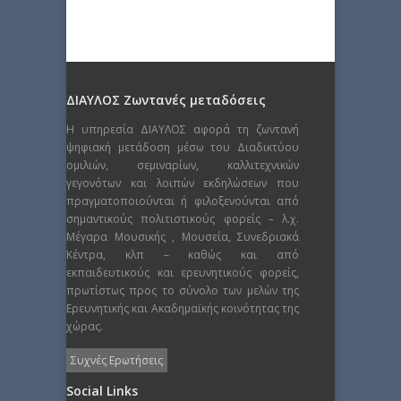
ΔΙΑΥΛΟΣ Ζωντανές μεταδόσεις
Η υπηρεσία ΔΙΑΥΛΟΣ αφορά τη ζωντανή
ψηφιακή μετάδοση μέσω του Διαδικτύου
ομιλιών, σεμιναρίων, καλλιτεχνικών
γεγονότων και λοιπών εκδηλώσεων που
πραγματοποιούνται ή φιλοξενούνται από
σημαντικούς πολιτιστικούς φορείς – λ.χ.
Μέγαρα Μουσικής , Μουσεία, Συνεδριακά
Κέντρα, κλπ – καθώς και από
εκπαιδευτικούς και ερευνητικούς φορείς,
πρωτίστως προς το σύνολο των μελών της
Ερευνητικής και Ακαδημαϊκής κοινότητας της
χώρας.
Συχνές Ερωτήσεις
Social Links