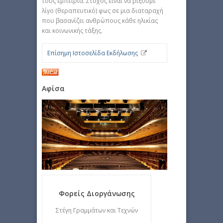
τους εμπειρία. Στόχος είναι να ρίξουμε
λίγο (θεραπευτικό) φως σε μια διαταραχή
που βασανίζει ανθρώπους κάθε ηλικίας
και κοινωνικής τάξης.
Επίσημη Ιστοσελίδα Εκδήλωσης
Αφίσα
Φορείς Διοργάνωσης
Στέγη Γραμμάτων και Τεχνών