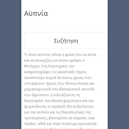
Αϋπνία
Συζήτηση
Τι είναι αϋπνία; «Είναι η φρίκη του να είσαι
και να συνεχίζεις να είσαι» γράφει ο
Μπόρχες. Στη λογοτεχνία, τον
κινηματογράφο, τις εικαστικές τέχνες
συναντούμε συχνά άυπνους ήρωες που
υποφέρουν· ήρωες που δίνουν όνομα και
χαρακτηριστικά στο βασανιστικό σκοτάδι
του άγρυπνου. Συνδυάζοντας τη
λογοτεχνία, την κλινική ψυχολογία και την
ψυχανάλυση, οι ομιλητές θα συζητήσουν
για την αϋπνία και τις θεραπευτικές της
προσεγγίσεις, βασισμένοι σε κείμενα, case
studies, αλλά και στην πολύτιμη ερευνητική