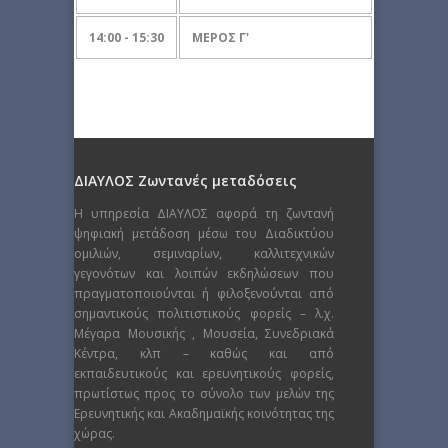
14:00 - 15:30
ΜΕΡΟΣ Γ'
ΔΙΑΥΛΟΣ Ζωντανές μεταδόσεις
Η υπηρεσία ΔΙΑΥΛΟΣ αφορά τη ζωντανή
ψηφιακή μετάδοση μέσω του Διαδικτύου
ομιλιών, σεμιναρίων, καλλιτεχνικών
γεγονότων και λοιπών εκδηλώσεων που
πραγματοποιούνται ή φιλοξενούνται από
σημαντικούς πολιτιστικούς φορείς – λ.χ.
Μέγαρα Μουσικής , Μουσεία, Συνεδριακά
Κέντρα, κλπ – καθώς και από
εκπαιδευτικούς και ερευνητικούς φορείς,
πρωτίστως προς το σύνολο των μελών της
Ερευνητικής και Ακαδημαϊκής κοινότητας της
χώρας.