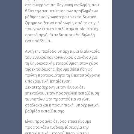
στη σύγχρονη παιδαγωγική αντίληψη, που
θέλει την αντιμετώπιση των προβλημάτων
μάθησης και γενικότερα το εκπαιδευτικό
ζήτημα να ξεκινά από νωρίς, από τη στιγμή
που γεννιέται το παιδί στην ουσία. Και όχι
αρκετά αργά, όταν διαπιστωθεί δηλαδή
ένα πρόβλημα.
Αυτή την περίοδο υπάρχει μία διαδικασία
του Εθνικού και Κοινωνικού διαλόγου για
τη δημοκρατική μεταρρύθμιση στον χώρο
της εκπαίδευσης, έχουμε θέσει ήδη ως
πρώτη προτεραιότητα τη δεκατετράχρονη
υποχρεωτική εκπαίδευση.
Δεκατετράχρονη με την έννοια ότι
επεκτείνουμε την προσχολική εκπαίδευση
των νηπίων. Στη προσπάθεια να γίνει
σταδιακά και η προνηπιακή, υποχρεωτική
βαθμίδα εκπαίδευσης.
Είναι προφανές ότι όσο επεκτείνουμε
προς τα κάτω τις δεσμεύσεις για την
εκπαιδευτική μεταρρύθμιση, για την