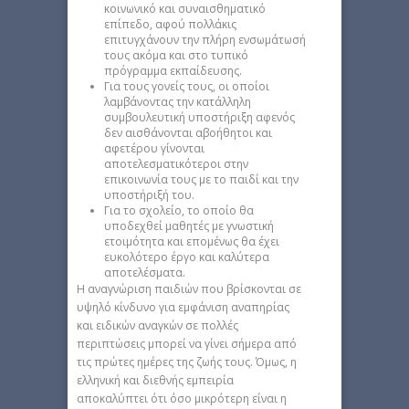
κοινωνικό και συναισθηματικό
επίπεδο, αφού πολλάκις
επιτυγχάνουν την πλήρη ενσωμάτωσή
τους ακόμα και στο τυπικό
πρόγραμμα εκπαίδευσης.
Για τους γονείς τους, οι οποίοι
λαμβάνοντας την κατάλληλη
συμβουλευτική υποστήριξη αφενός
δεν αισθάνονται αβοήθητοι και
αφετέρου γίνονται
αποτελεσματικότεροι στην
επικοινωνία τους με το παιδί και την
υποστήριξή του.
Για το σχολείο, το οποίο θα
υποδεχθεί μαθητές με γνωστική
ετοιμότητα και επομένως θα έχει
ευκολότερο έργο και καλύτερα
αποτελέσματα.
Η αναγνώριση παιδιών που βρίσκονται σε
υψηλό κίνδυνο για εμφάνιση αναπηρίας
και ειδικών αναγκών σε πολλές
περιπτώσεις μπορεί να γίνει σήμερα από
τις πρώτες ημέρες της ζωής τους. Όμως, η
ελληνική και διεθνής εμπειρία
αποκαλύπτει ότι όσο μικρότερη είναι η