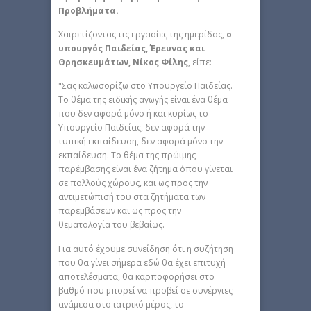
Προβλήματα.
Χαιρετίζοντας τις εργασίες της ημερίδας,
ο
υπουργός Παιδείας, Έρευνας και
Θρησκευμάτων, Νίκος Φίλης
, είπε:
"Σας καλωσορίζω στο Υπουργείο Παιδείας.
Το θέμα της ειδικής αγωγής είναι ένα θέμα
που δεν αφορά μόνο ή και κυρίως το
Υπουργείο Παιδείας, δεν αφορά την
τυπική εκπαίδευση, δεν αφορά μόνο την
εκπαίδευση. Το θέμα της πρώιμης
παρέμβασης είναι ένα ζήτημα όπου γίνεται
σε πολλούς χώρους, και ως προς την
αντιμετώπισή του στα ζητήματα των
παρεμβάσεων και ως προς την
θεματολογία του βεβαίως.
Για αυτό έχουμε συνείδηση ότι η συζήτηση
που θα γίνει σήμερα εδώ θα έχει επιτυχή
αποτελέσματα, θα καρποφορήσει στο
βαθμό που μπορεί να προβεί σε συνέργιες
ανάμεσα στο ιατρικό μέρος, το