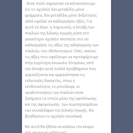
Είναι πολύ σημαντικό να κατανοήσουμε
ότι το σχολείο δεν μεταδίδει μόνο
γράμματα, δεν μεταδίδει μόνο δεξιότητες
αλλά οφείλει να καλλιεργήσει αξίες. Για
αυτό το λόγο η παρουσία, η ένταξη των
παιδιών της Ειδικής Αγωγής μέσα στο
γενικότερο σχολείο σκοπεύει στο να
καλλιεργήσει τις αξίες της αλληλεγγύης των
παιδιών, του εθελοντισμού. Όλες εκείνες
τις αξίες που οφείλουμε να προσφέρουμε
στην ευρύτερη κοινωνία. Επομένως από
την άποψη αυτή πολλά προβλήματα που
εμφανίζονται και εμφανίστηκαν τις
τελευταίες δεκαετίες, όπως η
επιθετικότητα, το μπούλινγκ, οι
ομαδοποιήσεις των παιδιών είναι
ζητήματα τα οποία μέσω της εγκόλπωσης
και της αφομοίωσης των συμπερασμάτων
των συναδέλφων της Ειδικής Αγωγής θα
βοηθήσουν το σχολείο συνολικά.
Με αυτά θα ήθελα να καλέσω τον κόσμο
στη σημερινή εκδήλωση".