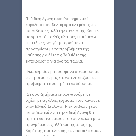
"Η Ειδική Αγωγή είναι ένα σημαντικό
κεφάλαιο που δεν αφορά ένα μέρος της
εκπαίδευσης αλλά την καρδιά της. Και την
αφορά από πολλές πλευρές. Γιατί μέσω
της Ειδικής Αγωγής μπορούμε να
προσεγγίσουμε τα προβλήματα της
μάθησης για όλες τις βαθμίδες της
εκπαίδευσης, για όλα τα παιδιά.
Εκεί ακριβώς μπορούμε να δοκιμάσουμε
τις προτάσεις μας και να εντοπίζουμε τα
προβλήματα που πρέπει να λύσουμε.
Σε δύο ζητήματα επικοινωνούμε σε
σχέση με τις άλλες εργασίες που κάνουμε
στον Εθνικό Διάλογο. Η εκπαίδευση των
εκπαιδευτικών για την Ειδική Αγωγή θα
πρέπει να είναι μέρος του συνολικότερου
προγράμματος αλλά και της ίδιας της
δομής της εκπαίδευσης των εκπαιδευτικών