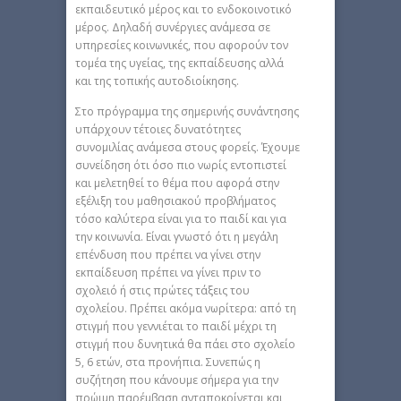
εκπαιδευτικό μέρος και το ενδοκοινοτικό
μέρος. Δηλαδή συνέργιες ανάμεσα σε
υπηρεσίες κοινωνικές, που αφορούν τον
τομέα της υγείας, της εκπαίδευσης αλλά
και της τοπικής αυτοδιοίκησης.
Στο πρόγραμμα της σημερινής συνάντησης
υπάρχουν τέτοιες δυνατότητες
συνομιλίας ανάμεσα στους φορείς. Έχουμε
συνείδηση ότι όσο πιο νωρίς εντοπιστεί
και μελετηθεί το θέμα που αφορά στην
εξέλιξη του μαθησιακού προβλήματος
τόσο καλύτερα είναι για το παιδί και για
την κοινωνία. Είναι γνωστό ότι η μεγάλη
επένδυση που πρέπει να γίνει στην
εκπαίδευση πρέπει να γίνει πριν το
σχολειό ή στις πρώτες τάξεις του
σχολείου. Πρέπει ακόμα νωρίτερα: από τη
στιγμή που γεννιέται το παιδί μέχρι τη
στιγμή που δυνητικά θα πάει στο σχολείο
5, 6 ετών, στα προνήπια. Συνεπώς η
συζήτηση που κάνουμε σήμερα για την
πρώιμη παρέμβαση ανταποκρίνεται και