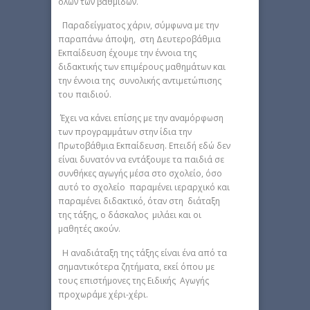
όλων των βαθμίδων.
Παραδείγματος χάριν, σύμφωνα με την
παραπάνω άποψη, στη Δευτεροβάθμια
Εκπαίδευση έχουμε την έννοια της
διδακτικής των επιμέρους μαθημάτων και
την έννοια της συνολικής αντιμετώπισης
του παιδιού.
Έχει να κάνει επίσης με την αναμόρφωση
των προγραμμάτων στην ίδια την
Πρωτοβάθμια Εκπαίδευση. Επειδή εδώ δεν
είναι δυνατόν να εντάξουμε τα παιδιά σε
συνθήκες αγωγής μέσα στο σχολείο, όσο
αυτό το σχολείο παραμένει ιεραρχικό και
παραμένει διδακτικό, όταν στη διάταξη
της τάξης, ο δάσκαλος μιλάει και οι
μαθητές ακούν.
Η αναδιάταξη της τάξης είναι ένα από τα
σημαντικότερα ζητήματα, εκεί όπου με
τους επιστήμονες της Ειδικής Αγωγής
προχωράμε χέρι-χέρι.