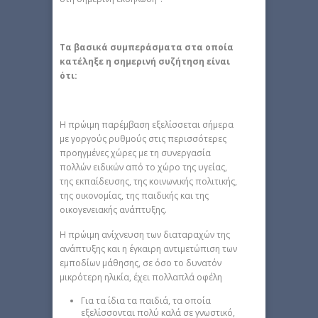
Τα βασικά συμπεράσματα στα οποία
κατέληξε η σημερινή συζήτηση είναι
ότι:
Η πρώιμη παρέμβαση εξελίσσεται σήμερα
με γοργούς ρυθμούς στις περισσότερες
προηγμένες χώρες με τη συνεργασία
πολλών ειδικών από το χώρο της υγείας,
της εκπαίδευσης, της κοινωνικής πολιτικής,
της οικονομίας, της παιδικής και της
οικογενειακής ανάπτυξης.
Η πρώιμη ανίχνευση των διαταραχών της
ανάπτυξης και η έγκαιρη αντιμετώπιση των
εμποδίων μάθησης, σε όσο το δυνατόν
μικρότερη ηλικία, έχει πολλαπλά οφέλη
Για τα ίδια τα παιδιά, τα οποία
εξελίσσονται πολύ καλά σε γνωστικό,