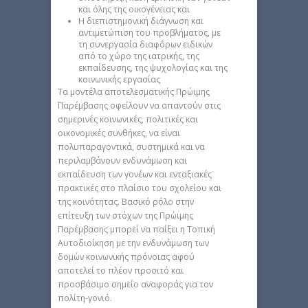
και όλης της οικογένειας και
Η διεπιστημονική διάγνωση και
αντιμετώπιση του προβλήματος, με
τη συνεργασία διαφόρων ειδικών
από το χώρο της ιατρικής, της
εκπαίδευσης, της ψυχολογίας και της
κοινωνικής εργασίας
Τα μοντέλα αποτελεσματικής Πρώιμης
Παρέμβασης οφείλουν να απαντούν στις
σημερινές κοινωνικές, πολιτικές και
οικονομικές συνθήκες, να είναι
πολυπαραγοντικά, συστημικά και να
περιλαμβάνουν ενδυνάμωση και
εκπαίδευση των γονέων και ενταξιακές
πρακτικές στο πλαίσιο του σχολείου και
της κοινότητας. Βασικό ρόλο στην
επίτευξη των στόχων της Πρώιμης
Παρέμβασης μπορεί να παίξει η Τοπική
Αυτοδιοίκηση με την ενδυνάμωση των
δομών κοινωνικής πρόνοιας αφού
αποτελεί το πλέον προσιτό και
προσβάσιμο σημείο αναφοράς για τον
πολίτη-γονιό.