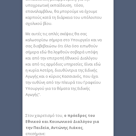
υποχρεωτική εκπαίδευση, τόσο,
επαναλαμβάνω, θα μπορούμε να έχουμε
καρπούς κατά τη διάρκεια του υπόλοιπου
σχολικού βίου.
Με αυτές τις απλές σκέψεις θα σας
καλωσορίσω σήμερα στο Υπουργείο και να
σας διαβεβαιώσω ότι όλα όσο ειπωθούν
σήμερα εδώ θα ληφθούν σοβαρά υπόψη
και από την επιτροπή Εθνικού Διαλόγου
και από τις αρμόδιες υπηρεσίες. Είναι εδώ
η κυρία Αστέρη, διευθύντρια της Ειδικής
Αγωγής και ο κύριος Κασσιανός, που έχει
την ευθύνη από την πλευρά του Γραφείου
Υπουργού για τα θέματα της Ειδικής
Αγωγής".
Στον χαιρετισμό του,
ο πρόεδρος του
Εθνικού και Κοινωνικού Διαλόγου για
την Παιδεία, Αντώνης Λιάκος
,
επεσήμανε: