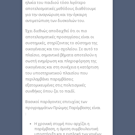
ηλικία του παιδιού τόσο λιγότερο
αποτελεσματικές μεθόδους διαθέτουμε
για την αναγνώριση και την έγκαιρη
αντιμετώπιση των δυσκολιών του.
Έχει διεθνώς αποδειχθεί ότι οι πιο
αποτελεσματικές προσεγγίσεις είναι οι
συστημικές, στηρίζοντας το σύστημα της
οικογένειας και του σχολείου. Σε αυτό το
πλαίσιο, σημαντικά βήματα αποτελούν η
σωστή ενημέρωση και πληροφόρηση της
οικογένειας και στη συνέχεια η κατάρτιση
του υποστηρικτικού πλαισίου που
περιλαμβάνει παρεμβάσεις
εξατομικευμένες στις πολιτισμικές
συνθήκες όπου ζει το παιδί.
Βασικοί παράγοντες επιτυχίας των
προγραμμάτων Πρώιμης Παρέμβασης είναι
:
Η χρονική στιγμή που αρχίζει η
παρέμβαση, η άμεση συμβουλευτική
υποστήριξη και η εμπλοκή των γονέων