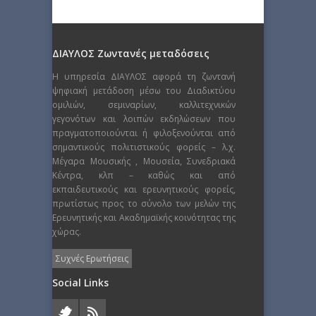
ΔΙΑΥΛΟΣ Ζωντανές μεταδόσεις
Η υπηρεσία ΔΙΑΥΛΟΣ αφορά τη ζωντανή
ψηφιακή μετάδοση μέσω του Διαδικτύου
ομιλιών, σεμιναρίων, καλλιτεχνικών
γεγονότων και λοιπών εκδηλώσεων που
πραγματοποιούνται ή φιλοξενούνται από
σημαντικούς πολιτιστικούς φορείς – λ.χ.
Μέγαρα Μουσικής , Μουσεία, Συνεδριακά
Κέντρα, κλπ – καθώς και από
εκπαιδευτικούς και ερευνητικούς φορείς,
πρωτίστως προς το σύνολο των μελών της
Ερευνητικής και Ακαδημαϊκής κοινότητας της
χώρας.
Συχνές Ερωτήσεις
Social Links