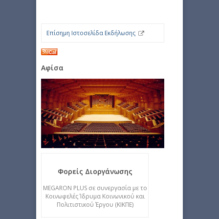
Επίσημη Ιστοσελίδα Εκδήλωσης
Αφίσα
Φορείς Διοργάνωσης
MEGARON PLUS σε συνεργασία με το
Κοινωφελές Ίδρυμα Κοινωνικού και
Πολιτιστικού Έργου (ΚΙΚΠΕ)