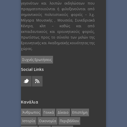
γεγονότων και λοιπών εκδηλώσεων που
πραγματοποιούνται ή φιλοξενούνται από
σημαντικούς πολιτιστικούς φορείς – λ.χ.
Μέγαρα Μουσικής , Μουσεία, Συνεδριακά
Κέντρα, κλπ – καθώς και από
εκπαιδευτικούς και ερευνητικούς φορείς,
πρωτίστως προς το σύνολο των μελών της
Ερευνητικής και Ακαδημαϊκής κοινότητας της
χώρας.
Συχνές Ερωτήσεις
Social Links
Κανάλια
Άνθρωπος
Γενικά
Δίκαιο
Επιστήμη
Ιστορία
Οικονομία
Περιβάλλον