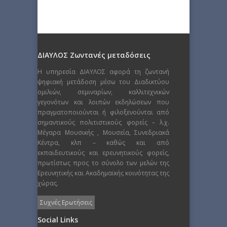
ΔΙΑΥΛΟΣ Ζωντανές μεταδόσεις
Η υπηρεσία ΔΙΑΥΛΟΣ αφορά τη ζωντανή
ψηφιακή μετάδοση μέσω του Διαδικτύου
ομιλιών, σεμιναρίων, καλλιτεχνικών
γεγονότων και λοιπών εκδηλώσεων που
πραγματοποιούνται ή φιλοξενούνται από
σημαντικούς πολιτιστικούς φορείς – λ.χ.
Μέγαρα Μουσικής , Μουσεία, Συνεδριακά
Κέντρα, κλπ – καθώς και από
εκπαιδευτικούς και ερευνητικούς φορείς,
πρωτίστως προς το σύνολο των μελών της
Ερευνητικής και Ακαδημαϊκής κοινότητας της
χώρας.
Συχνές Ερωτήσεις
Social Links