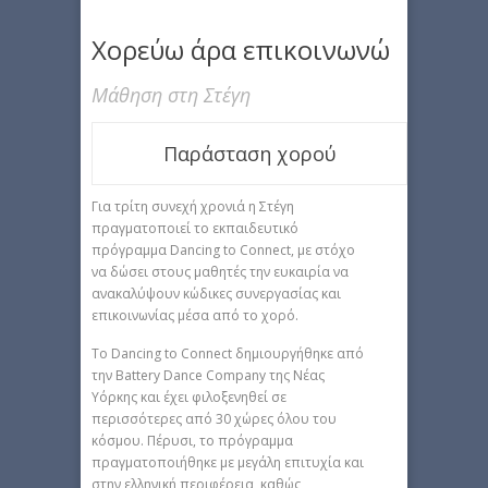
Χορεύω άρα επικοινωνώ
Μάθηση στη Στέγη
Παράσταση χορού
Για τρίτη συνεχή χρονιά η Στέγη
πραγματοποιεί το εκπαιδευτικό
πρόγραμμα Dancing to Connect, με στόχο
να δώσει στους μαθητές την ευκαιρία να
ανακαλύψουν κώδικες συνεργασίας και
επικοινωνίας μέσα από το χορό.
Το Dancing to Connect δημιουργήθηκε από
την Battery Dance Company της Νέας
Υόρκης και έχει φιλοξενηθεί σε
περισσότερες από 30 χώρες όλου του
κόσμου. Πέρυσι, το πρόγραμμα
πραγματοποιήθηκε με μεγάλη επιτυχία και
στην ελληνική περιφέρεια, καθώς