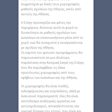
συμμετείχαν με δικές τους χορογραφίες
μαθητές σχολείων της Πάτρας, εκτός από
αυτούς της Αθήνας.
H Στέγη προσεγγίζει και φέτος την
περιφέρεια, δίνοντας αυτή τη φορά τη
δυνατότητα σε μαθητές σχολείων των
Ιωαννίνων να επικοινωνήσουν μέσα από το
χορό, ενώ θα συνεχιστεί η συνεργασία και
με σχολεία της Αθήνας.
Οι καρποί του φετινού προγράμματος θα
παρουσιαστούν σε μια ιδιαίτερη
παράσταση στην Κεντρική Σκηνή της Στέγης
που θα περιλαμβάνει τις δέκα
πρωτότυπες χορογραφίες από τους
εφήβους των Ιωαννίνων και της Αθήνας.
Οι χορογραφίες θα είναι πολλές,
ενδιαφέρουσες και ετερόκλητες, αλλά με
έναν κοινό παρανομαστή: όλες θα είναι
αποτέλεσμα συλλογικής εργασίας και
αυτοσχεδιασμού, αποκαλύπτοντας την
ενωτική δύναμη του χορού, που είναι και