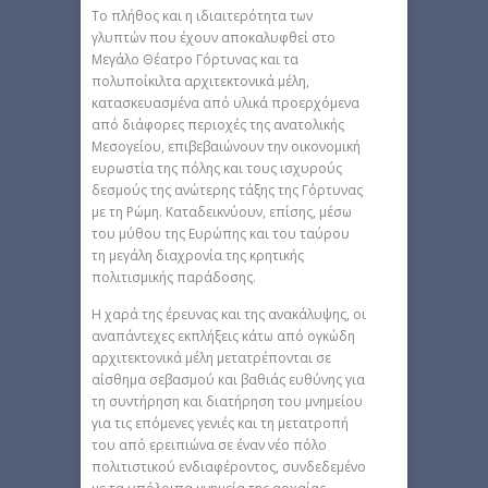
Το πλήθος και η ιδιαιτερότητα των
γλυπτών που έχουν αποκαλυφθεί στο
Μεγάλο Θέατρο Γόρτυνας και τα
πολυποίκιλτα αρχιτεκτονικά μέλη,
κατασκευασμένα από υλικά προερχόμενα
από διάφορες περιοχές της ανατολικής
Μεσογείου, επιβεβαιώνουν την οικονομική
ευρωστία της πόλης και τους ισχυρούς
δεσμούς της ανώτερης τάξης της Γόρτυνας
με τη Ρώμη. Καταδεικνύουν, επίσης, μέσω
του μύθου της Ευρώπης και του ταύρου
τη μεγάλη διαχρονία της κρητικής
πολιτισμικής παράδοσης.
Η χαρά της έρευνας και της ανακάλυψης, οι
αναπάντεχες εκπλήξεις κάτω από ογκώδη
αρχιτεκτονικά μέλη μετατρέπονται σε
αίσθημα σεβασμού και βαθιάς ευθύνης για
τη συντήρηση και διατήρηση του μνημείου
για τις επόμενες γενιές και τη μετατροπή
του από ερειπιώνα σε έναν νέο πόλο
πολιτιστικού ενδιαφέροντος, συνδεδεμένο