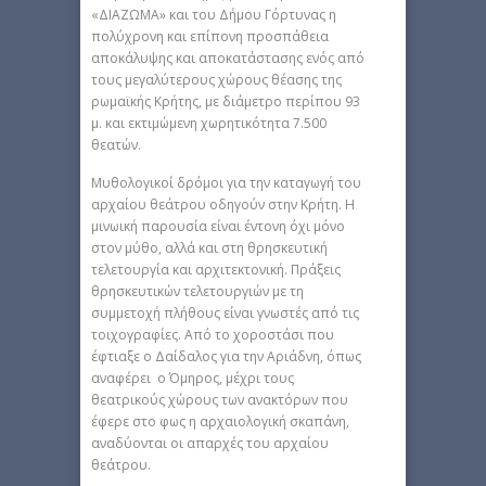
«ΔΙΑΖΩΜΑ» και του Δήμου Γόρτυνας η
πολύχρονη και επίπονη προσπάθεια
αποκάλυψης και αποκατάστασης ενός από
τους μεγαλύτερους χώρους θέασης της
ρωμαϊκής Κρήτης, με διάμετρο περίπου 93
μ. και εκτιμώμενη χωρητικότητα 7.500
θεατών.
Μυθολογικοί δρόμοι για την καταγωγή του
αρχαίου θεάτρου οδηγούν στην Κρήτη. Η
μινωική παρουσία είναι έντονη όχι μόνο
στον μύθο, αλλά και στη θρησκευτική
τελετουργία και αρχιτεκτονική. Πράξεις
θρησκευτικών τελετουργιών με τη
συμμετοχή πλήθους είναι γνωστές από τις
τοιχογραφίες. Από το χοροστάσι που
έφτιαξε ο Δαίδαλος για την Αριάδνη, όπως
αναφέρει ο Όμηρος, μέχρι τους
θεατρικούς χώρους των ανακτόρων που
έφερε στο φως η αρχαιολογική σκαπάνη,
αναδύονται οι απαρχές του αρχαίου
θεάτρου.