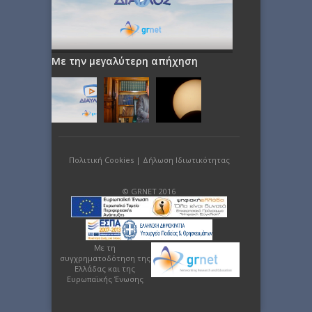
Με την μεγαλύτερη απήχηση
Πολιτική Cookies
|
Δήλωση Ιδιωτικότητας
© GRNET 2016
Με τη
συγχρηματοδότηση της
Ελλάδας και της
Ευρωπαϊκής Ένωσης