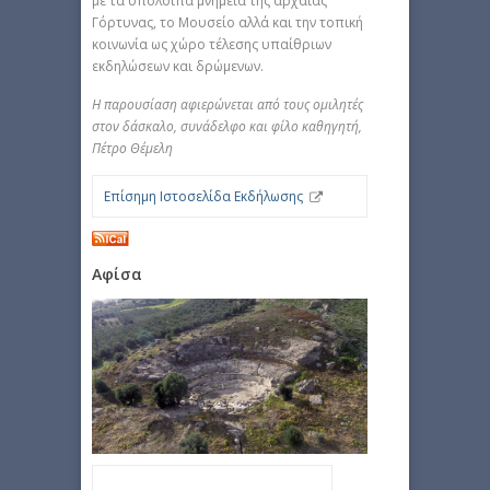
με τα υπόλοιπα μνημεία της αρχαίας
Γόρτυνας, το Μουσείο αλλά και την τοπική
κοινωνία ως χώρο τέλεσης υπαίθριων
εκδηλώσεων και δρώμενων.
Η παρουσίαση αφιερώνεται από τους ομιλητές
στον δάσκαλο, συνάδελφο και φίλο καθηγητή,
Πέτρο Θέμελη
Επίσημη Ιστοσελίδα Εκδήλωσης
Αφίσα