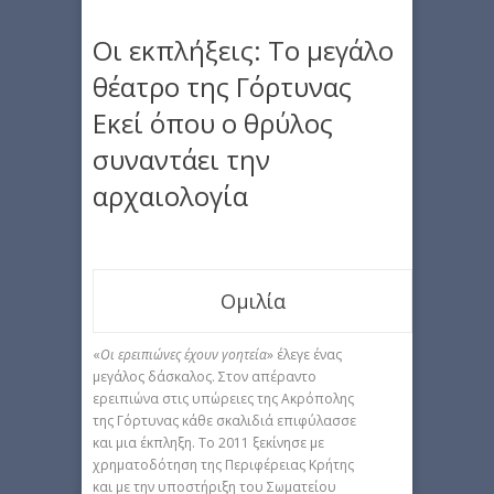
Οι εκπλήξεις: Το μεγάλο
θέατρο της Γόρτυνας
Εκεί όπου ο θρύλος
συναντάει την
αρχαιολογία
Ομιλία
«
Οι ερειπιώνες έχουν γοητεία
» έλεγε ένας
μεγάλος δάσκαλος. Στον απέραντο
ερειπιώνα στις υπώρειες της Ακρόπολης
της Γόρτυνας κάθε σκαλιδιά επιφύλασσε
και μια έκπληξη. Το 2011 ξεκίνησε με
χρηματοδότηση της Περιφέρειας Κρήτης
και με την υποστήριξη του Σωματείου