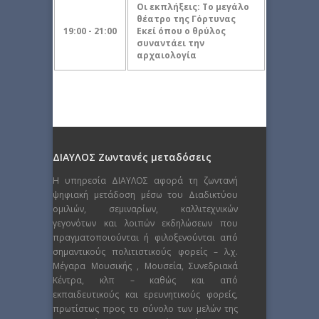
Οι εκπλήξεις: Το μεγάλο
θέατρο της Γόρτυνας
19:00 - 21:00
Εκεί όπου ο θρύλος
συναντάει την
αρχαιολογία
ΔΙΑΥΛΟΣ Ζωντανές μεταδόσεις
Η υπηρεσία ΔΙΑΥΛΟΣ αφορά τη ζωντανή
ψηφιακή μετάδοση μέσω του Διαδικτύου
ομιλιών, σεμιναρίων, καλλιτεχνικών
γεγονότων και λοιπών εκδηλώσεων που
πραγματοποιούνται ή φιλοξενούνται από
σημαντικούς πολιτιστικούς φορείς – λ.χ.
Μέγαρα Μουσικής , Μουσεία, Συνεδριακά
Κέντρα, κλπ – καθώς και από
εκπαιδευτικούς και ερευνητικούς φορείς,
πρωτίστως προς το σύνολο των μελών της