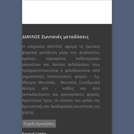
ΔΙΑΥΛΟΣ Ζωντανές μεταδόσεις
Η υπηρεσία ΔΙΑΥΛΟΣ αφορά τη ζωντανή
ψηφιακή μετάδοση μέσω του Διαδικτύου
ομιλιών, σεμιναρίων, καλλιτεχνικών
γεγονότων και λοιπών εκδηλώσεων που
πραγματοποιούνται ή φιλοξενούνται από
σημαντικούς πολιτιστικούς φορείς – λ.χ.
Μέγαρα Μουσικής , Μουσεία, Συνεδριακά
Κέντρα, κλπ – καθώς και από
εκπαιδευτικούς και ερευνητικούς φορείς,
πρωτίστως προς το σύνολο των μελών της
Ερευνητικής και Ακαδημαϊκής κοινότητας της
χώρας.
Συχνές Ερωτήσεις
Social Links