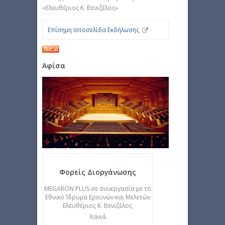
«Ελευθέριος Κ. Βενιζέλος»
Επίσημη Ιστοσελίδα Εκδήλωσης
Αφίσα
Φορείς Διοργάνωσης
MEGARON PLUS σε συνεργασία με το
Εθνικό Ίδρυμα Ερευνών και Μελετών
Ελευθέριος Κ. Βενιζέλος
Χανιά