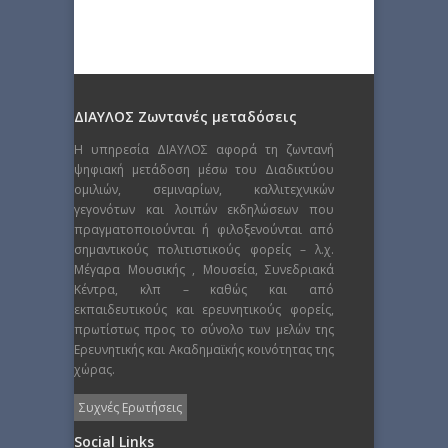
ΔΙΑΥΛΟΣ Ζωντανές μεταδόσεις
Η υπηρεσία ΔΙΑΥΛΟΣ αφορά τη ζωντανή
ψηφιακή μετάδοση μέσω του Διαδικτύου
ομιλιών, σεμιναρίων, καλλιτεχνικών
γεγονότων και λοιπών εκδηλώσεων που
πραγματοποιούνται ή φιλοξενούνται από
σημαντικούς πολιτιστικούς φορείς – λ.χ.
Μέγαρα Μουσικής , Μουσεία, Συνεδριακά
Κέντρα, κλπ – καθώς και από
εκπαιδευτικούς και ερευνητικούς φορείς,
πρωτίστως προς το σύνολο των μελών της
Ερευνητικής και Ακαδημαϊκής κοινότητας της
χώρας.
Συχνές Ερωτήσεις
Social Links