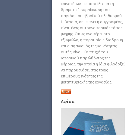
κοινοτήτων, με αποτέλεσμα τη
δραματική συρρίκνωση του
παγκόσμιου εβραϊκού πληθυσμού.
Η Βέροια, σημειώνει η συγγραφέας,
είναι ένας αυτοαναφορικός τόπος
μνήμης. Όπως αναφέρει στο
εξώφυλλο, η παρουσία η διαδρομή
και ο αφανισμός της κοινότητας
αυτής, είναι μία πτυχή του
ιστορικού παρελθόντος της
Βέροιας, την οποία η ίδια φιλοδοξεί
να παρουσιάσει στις τρεις
επιμέρους ενότητες της
μεταπτυχιακής της εργασίας.
Αφίσα