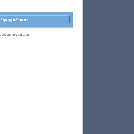
θήκης Βέροιας
 προσωπογραφία