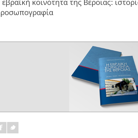
 εβραϊκή κοινότητα της Βέροιας: ιστορί
ροσωπογραφία