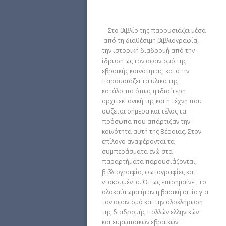
Στο βιβλίο της παρουσιάζει μέσα
από τη διαθέσιμη βιβλιογραφία,
την ιστορική διαδρομή από την
ίδρυση ως τον αφανισμό της
εβραϊκής κοινότητας, κατόπιν
παρουσιάζει τα υλικά της
κατάλοιπα όπως η ιδιαίτερη
αρχιτεκτονική της και η τέχνη που
σώζεται σήμερα και τέλος τα
πρόσωπα που απάρτιζαν την
κοινότητα αυτή της Βέροιας. Στον
επίλογο αναφέρονται τα
συμπεράσματα ενώ στα
παραρτήματα παρουσιάζονται,
βιβλιογραφία, φωτογραφίες και
ντοκουμέντα. Όπως επισημαίνει, το
ολοκαύτωμα ήταν η βασική αιτία για
τον αφανισμό και την ολοκλήρωση
της διαδρομής πολλών ελληνικών
και ευρωπαϊκών εβραϊκών