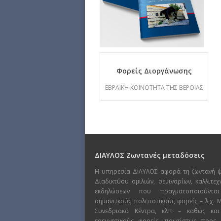
Φορείς Διοργάνωσης
ΕΒΡΑΙΚΗ ΚΟΙΝΟΤΗΤΑ ΤΗΣ ΒΕΡΟΙΑΣ
ΔΙΑΥΛΟΣ Ζωντανές μεταδόσεις
Η υπηρεσία ΔΙΑΥΛΟΣ αφορά τη ζωντανή 
Διαδικτύου ομιλιών, σεμιναρίων, καλλιτε
εκδηλώσεων που πραγματοποιούντα
σημαντικούς πολιτιστικούς φορείς – λ.χ.
Συνεδριακά Κέντρα, κλπ – καθώς και
ερευνητικούς φορείς, πρωτίστως προς