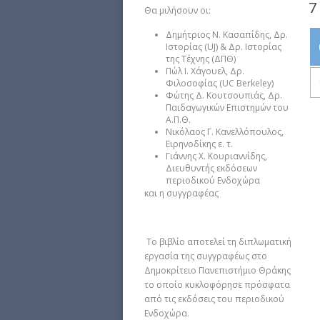
7
Θα μιλήσουν οι:
Δημήτριος Ν. Κασαπίδης, Δρ.
Ιστορίας (UJ) & Δρ. Ιστορίας
της Τέχνης (ΔΠΘ)
Πώλ Ι. Χάγουελ, Δρ.
Φιλοσοφίας (UC Berkeley)
Φώτης Δ. Κουτσουπιάς, Δρ.
Παιδαγωγικών Επιστημών του
Α.Π.Θ.
Νικόλαος Γ. Κανελλόπουλος,
Ειρηνοδίκης ε. τ.
Γιάννης Χ. Κουριαννίδης,
Διευθυντής εκδόσεων
περιοδικού Ενδοχώρα
και η συγγραφέας
Το βιβλίο αποτελεί τη διπλωματική
εργασία της συγγραφέως στο
Δημοκρίτειο Πανεπιστήμιο Θράκης
το οποίο κυκλοφόρησε πρόσφατα
από τις εκδόσεις του περιοδικού
Ενδοχώρα.