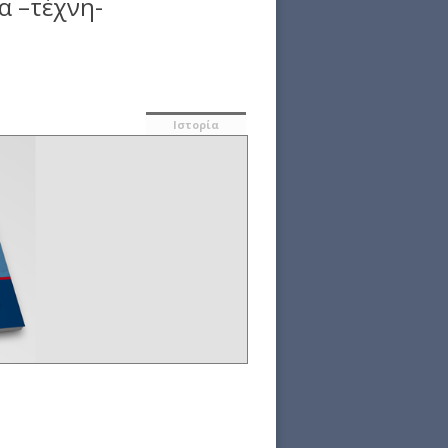
α –τέχνη-
Ιστορία