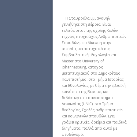
Η Σταυρούλα Εμμανουήλ
γεννήθηκε στη Βέροια. Είναι
τελειόφοιτος της σχολής Καλών
τεχνών, πτυχιούχος Ανθρωπιστικών
Σπουδών με ειδίκευση στην
ιστορία, μεταπτυχιακό στη
Συμβουλευτική Ψυχολογία και
Master στο University of
Johannesburg, κάτοχος
μεταπτυχιακού στο Δημοκρίτειο
Πανεπιστήμιο, στο Τμήμα Ιστορίας
και Εθνολογίας, με θέμα την εβραϊκή
κοινότητα της Βέροιας και
διδάκτωρ στο πανεπιστήμιο
Λευκωσίας (UNIC) στο Τμήμα
θεολογίας, Σχολής ανθρωπιστικών
και κοινωνικών σπουδών. Έχει
γράψει κριτικές, δοκίμια και παιδικά
διηγήματα, πολλά από αυτά με
ψευδώνυμο.