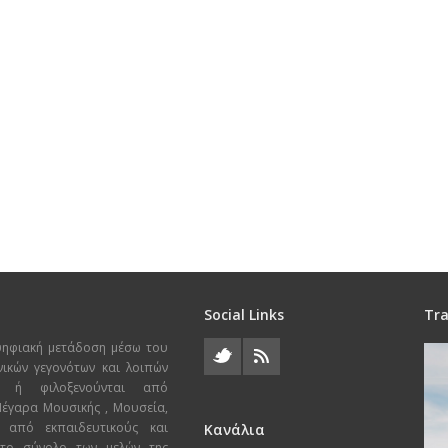
Social Links
Tra
ψηφιακή μετάδοση μέσω του
χνικών γεγονότων και λοιπών
ι ή φιλοξενούνται από
 Μέγαρα Μουσικής , Μουσεία,
 από εκπαιδευτικούς και
Κανάλια
 το σύνολο των μελών της