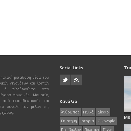
Social Links
Tra
ψηφιακή μετάδοση μέσω του
χνικών γεγονότων και λοιπών
ι ή φιλοξενούνται από
 Μέγαρα Μουσικής , Μουσεία,
 από εκπαιδευτικούς και
Κανάλια
 το σύνολο των μελών της
Άνθρωπος
Γενικά
Δίκαιο
ς χώρας.
Με
Επιστήμη
Ιστορία
Οικονομία
Περιβάλλον
Πολιτική
Τέχνη