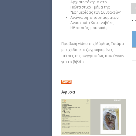
Αρχισυντάκτρια στο
Πολιτιστικό Τμήμα της
"Εφημερίδας των Συντακτών"
Ανάγνωση αποσπάσματων:
1
Αναστασία Κατσιναβάκη,
Ηθοποιός, μουσικός
Προβολή video της Μάρθας Τσιάρα
με σχέδια και ζωγραφισμένες
πέτρες της συγγραφέως που έγιναν
για το βιβλίο
Αφίσα