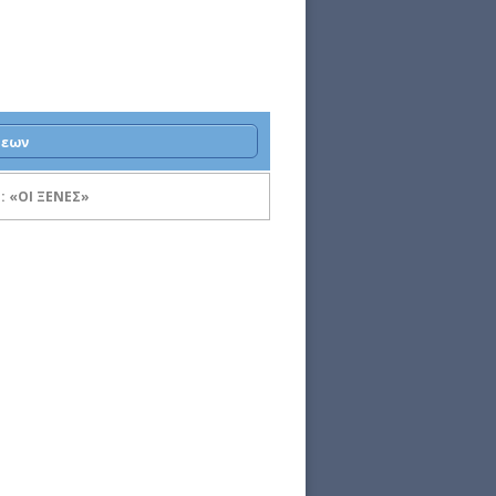
σεων
: «ΟΙ ΞΕΝΕΣ»