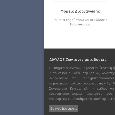
Φορείς Διοργάνωσης
Το Σπίτι της Κύπρου και οι Εκδόσεις
Περισπωμένη
ΔΙΑΥΛΟΣ Ζωντανές μεταδόσεις
Η υπηρεσία ΔΙΑΥΛΟΣ αφορά τη ζωντανή 
Διαδικτύου ομιλιών, σεμιναρίων, καλλιτε
εκδηλώσεων που πραγματοποιούντα
σημαντικούς πολιτιστικούς φορείς – λ.χ.
Συνεδριακά Κέντρα, κλπ – καθώς και
ερευνητικούς φορείς, πρωτίστως προς
Ερευνητικής και Ακαδημαϊκής κοινότητας τη
Συχνές Ερωτήσεις