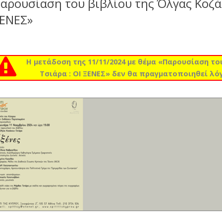
αρουσίαση του βιβλίου της Όλγας Κοζά
ΕΝΕΣ»
Η μετάδοση της 11/11/2024 με θέμα «Παρουσίαση το
Τσιάρα : ΟΙ ΞΕΝΕΣ» δεν θα πραγματοποιηθεί λ