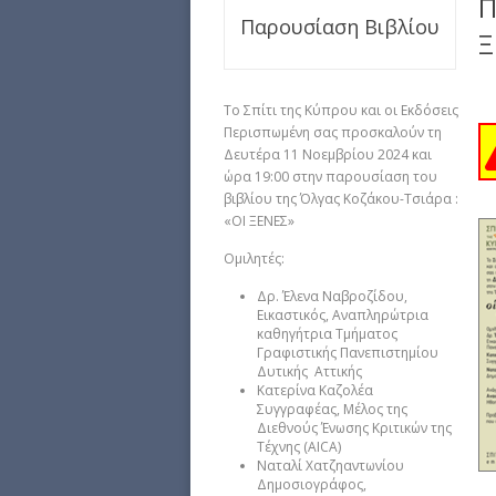
Π
Παρουσίαση Βιβλίου
Ξ
Το Σπίτι της Κύπρου και οι Εκδόσεις
Περισπωμένη σας προσκαλούν τη
Δευτέρα 11 Νοεμβρίου 2024 και
ώρα 19:00 στην παρουσίαση του
βιβλίου της Όλγας Κοζάκου-Τσιάρα :
«ΟΙ ΞΕΝΕΣ»
Ομιλητές:
Δρ. Έλενα Ναβροζίδου,
Εικαστικός, Αναπληρώτρια
καθηγήτρια Τμήματος
Γραφιστικής Πανεπιστημίου
Δυτικής Αττικής
Κατερίνα Καζολέα
Συγγραφέας, Μέλος της
Διεθνούς Ένωσης Κριτικών της
Τέχνης (AICA)
Ναταλί Χατζηαντωνίου
Δημοσιογράφος,