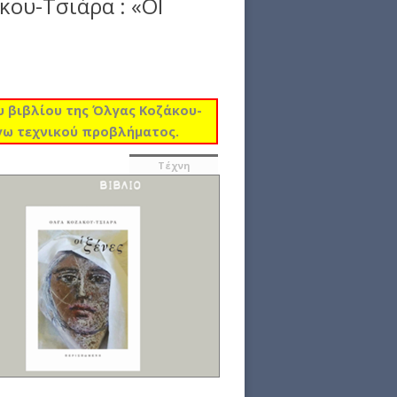
κου-Τσιάρα : «ΟΙ
υ βιβλίου της Όλγας Κοζάκου-
όγω τεχνικού προβλήματος.
Τέχνη