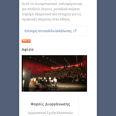
Αυτό το συναρπαστικό, ενδιαφέρον και ,
για πολλούς λόγους, μοναδικό κείμενο
παρέχει εξαιρετικά νέα στοιχεία για τις
πρακτικές λατρείας στην Αθήνα.
Επίσημη Ιστοσελίδα Εκδήλωσης
Αφίσα
Φορείς Διοργάνωσης
Αμερικανική Σχολη Κλασσικών