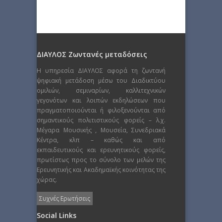
ΔΙΑΥΛΟΣ Ζωντανές μεταδόσεις
Η υπηρεσία ΔΙΑΥΛΟΣ αφορά τη ζωντανή
ψηφιακή μετάδοση μέσω του Διαδικτύου
ομιλιών, σεμιναρίων, καλλιτεχνικών
γεγονότων και λοιπών εκδηλώσεων που
πραγματοποιούνται ή φιλοξενούνται από
σημαντικούς πολιτιστικούς φορείς – λ.χ.
Μέγαρα Μουσικής , Μουσεία, Συνεδριακά
Κέντρα, κλπ – καθώς και από
εκπαιδευτικούς και ερευνητικούς φορείς,
πρωτίστως προς το σύνολο των μελών της
Ερευνητικής και Ακαδημαϊκής κοινότητας της
χώρας.
Συχνές Ερωτήσεις
Social Links