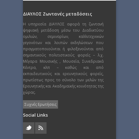
ΔΙΑΥΛΟΣ Ζωντανές μεταδόσεις
Η υπηρεσία ΔΙΑΥΛΟΣ αφορά τη ζωντανή
ψηφιακή μετάδοση μέσω του Διαδικτύου
ομιλιών, σεμιναρίων, καλλιτεχνικών
γεγονότων και λοιπών εκδηλώσεων που
πραγματοποιούνται ή φιλοξενούνται από
σημαντικούς πολιτιστικούς φορείς – λ.χ.
Μέγαρα Μουσικής , Μουσεία, Συνεδριακά
Κέντρα, κλπ – καθώς και από
εκπαιδευτικούς και ερευνητικούς φορείς,
πρωτίστως προς το σύνολο των μελών της
Ερευνητικής και Ακαδημαϊκής κοινότητας της
χώρας.
Συχνές Ερωτήσεις
Social Links