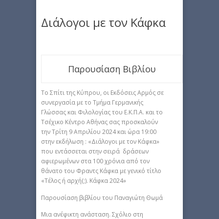
Διάλογοι με τον Κάφκα
Παρουσίαση Βιβλίου
Το Σπίτι της Κύπρου, οι Εκδόσεις Αρμός σε
συνεργασία με το Τμήμα Γερμανικής
Γλώσσας και Φιλολογίας του Ε.Κ.Π.Α. και το
Τσέχικο Κέντρο Αθήνας σας προσκαλούν
την Τρίτη 9 Απριλίου 2024 και ώρα 19:00
στην εκδήλωση : «Διάλογοι με τον Κάφκα»
που εντάσσεται στην σειρά δράσεων
αφιερωμένων στα 100 χρόνια από τον
θάνατο του Φραντς Κάφκα με γενικό τίτλο
«Τέλος ή αρχή(;). Κάφκα 2024»
Παρουσίαση βιβλίου του Παναγιώτη Θωμά
Μια ανέφικτη ανάσταση. Σχόλιο στη