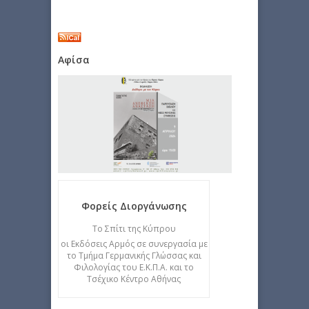
Αφίσα
Φορείς Διοργάνωσης
Το Σπίτι της Κύπρου
οι Εκδόσεις Αρμός σε συνεργασία με
το Τμήμα Γερμανικής Γλώσσας και
Φιλολογίας του Ε.Κ.Π.Α. και το
Τσέχικο Κέντρο Αθήνας