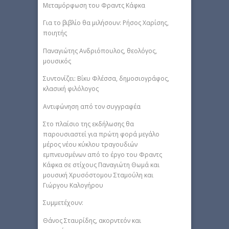
Μεταμόρφωση του Φραντς Κάφκα
Για το βιβλίο θα μιλήσουν: Ρήσος Χαρίσης,
ποιητής
Παναγιώτης Ανδριόπουλος, θεολόγος,
μουσικός
Συντονίζει: Βίκυ Φλέσσα, δημοσιογράφος,
κλασική φιλόλογος
Αντιφώνηση από τον συγγραφέα
Στο πλαίσιο της εκδήλωσης θα
παρουσιαστεί για πρώτη φορά μεγάλο
μέρος νέου κύκλου τραγουδιών
εμπνευσμένων από το έργο του Φραντς
Κάφκα σε στίχους Παναγιώτη Θωμά και
μουσική Χρυσόστομου Σταμούλη και
Γιώργου Καλογήρου
Συμμετέχουν:
Θάνος Σταυρίδης, ακορντεόν και