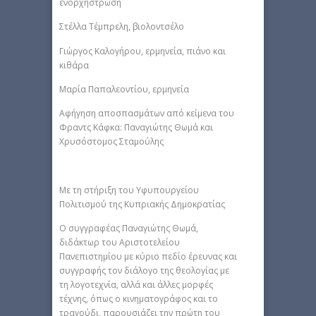
ενορχήστρωση
Στέλλα Τέμπρελη, βιολοντσέλο
Γιώργος Καλογήρου, ερμηνεία, πιάνο και
κιθάρα
Μαρία Παπαλεοντίου, ερμηνεία
Αφήγηση αποσπασμάτων από κείμενα του
Φραντς Κάφκα: Παναγιώτης Θωμά και
Χρυσόστομος Σταμούλης
Με τη στήριξη του Υφυπουργείου
Πολιτισμού της Κυπριακής Δημοκρατίας
Ο συγγραφέας Παναγιώτης Θωμά,
διδάκτωρ του Αριστοτελείου
Πανεπιστημίου με κύριο πεδίο έρευνας και
συγγραφής τον διάλογο της θεολογίας με
τη λογοτεχνία, αλλά και άλλες μορφές
τέχνης, όπως ο κινηματογράφος και το
τραγούδι, παρουσιάζει την πρώτη του