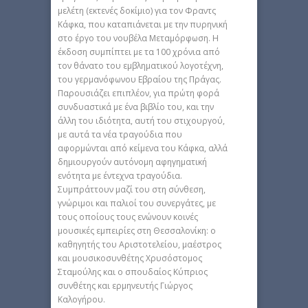
μελέτη (εκτενές δοκίμιο) για τον Φραντς
Κάφκα, που καταπιάνεται με την πυρηνική
στο έργο του νουβέλα Μεταμόρφωση. Η
έκδοση συμπίπτει με τα 100 χρόνια από
τον θάνατο του εμβληματικού λογοτέχνη,
του γερμανόφωνου Εβραίου της Πράγας.
Παρουσιάζει επιπλέον, για πρώτη φορά
συνδυαστικά με ένα βιβλίο του, και την
άλλη του ιδιότητα, αυτή του στιχουργού,
με αυτά τα νέα τραγούδια που
αφορμώνται από κείμενα του Κάφκα, αλλά
δημιουργούν αυτόνομη αφηγηματική
ενότητα με έντεχνα τραγούδια.
Συμπράττουν μαζί του στη σύνθεση,
γνώριμοι και παλιοί του συνεργάτες, με
τους οποίους τους ενώνουν κοινές
μουσικές εμπειρίες στη Θεσσαλονίκη: ο
καθηγητής του Αριστοτελείου, μαέστρος
και μουσικοσυνθέτης Χρυσόστομος
Σταμούλης και ο σπουδαίος Κύπριος
συνθέτης και ερμηνευτής Γιώργος
Καλογήρου.