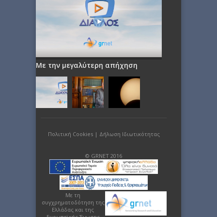
Με την μεγαλύτερη απήχηση
Πολιτική Cookies
|
Δήλωση Ιδιωτικότητας
© GRNET 2016
Με τη
συγχρηματοδότηση της
Ελλάδας και της
Ευρωπαϊκής Ένωσης