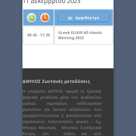
11 Δεκεμβρίου 2023
Αμφιθέατρο
Greek ELIXIR All-Hands
09:45 - 17:30
Meeting 2023
ΔΙΑΥΛΟΣ Ζωντανές μεταδόσεις
Η υπηρεσία ΔΙΑΥΛΟΣ αφορά τη ζωντανή
ψηφιακή μετάδοση μέσω του Διαδικτύου
ομιλιών, σεμιναρίων, καλλιτεχνικών
γεγονότων και λοιπών εκδηλώσεων που
πραγματοποιούνται ή φιλοξενούνται από
σημαντικούς πολιτιστικούς φορείς – λ.χ.
Μέγαρα Μουσικής , Μουσεία, Συνεδριακά
Κέντρα, κλπ – καθώς και από