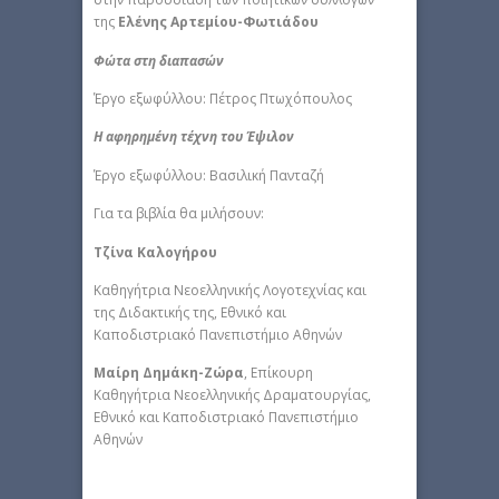
της
Ελένης Αρτεμίου-Φωτιάδου
Φώτα στη διαπασών
Έργο εξωφύλλου: Πέτρος Πτωχόπουλος
Η αφηρημένη τέχνη του Έψιλον
Έργο εξωφύλλου: Βασιλική Πανταζή
Για τα βιβλία θα μιλήσουν:
Τζίνα Καλογήρου
Καθηγήτρια Νεοελληνικής Λογοτεχνίας και
της Διδακτικής της, Εθνικό και
Καποδιστριακό Πανεπιστήμιο Αθηνών
Μαίρη Δημάκη-Ζώρα
, Επίκουρη
Καθηγήτρια Νεοελληνικής Δραματουργίας,
Εθνικό και Καποδιστριακό Πανεπιστήμιο
Αθηνών