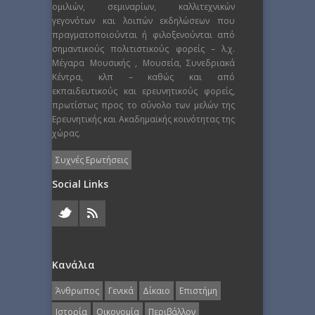
ομιλιών, σεμιναρίων, καλλιτεχνικών
γεγονότων και λοιπών εκδηλώσεων που
πραγματοποιούνται ή φιλοξενούνται από
σημαντικούς πολιτιστικούς φορείς – λ.χ.
Μέγαρα Μουσικής , Μουσεία, Συνεδριακά
Κέντρα, κλπ – καθώς και από
εκπαιδευτικούς και ερευνητικούς φορείς,
πρωτίστως προς το σύνολο των μελών της
Ερευνητικής και Ακαδημαϊκής κοινότητας της
χώρας.
Συχνές Ερωτήσεις
Social Links
Κανάλια
Άνθρωπος
Γενικά
Δίκαιο
Επιστήμη
Ιστορία
Οικονομία
Περιβάλλον