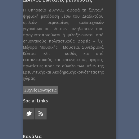
Η υπηρεσία ΔΙΑΥΛΟΣ αφορά τη ζωντανή
ψηφιακή μετάδοση μέσω του Διαδικτύου
ομιλιών, σεμιναρίων, καλλιτεχνικών
γεγονότων και λοιπών εκδηλώσεων που
πραγματοποιούνται ή φιλοξενούνται από
σημαντικούς πολιτιστικούς φορείς – λ.χ.
Μέγαρα Μουσικής , Μουσεία, Συνεδριακά
Κέντρα, κλπ – καθώς και από
εκπαιδευτικούς και ερευνητικούς φορείς,
πρωτίστως προς το σύνολο των μελών της
Ερευνητικής και Ακαδημαϊκής κοινότητας της
χώρας.
Συχνές Ερωτήσεις
Social Links
Κανάλια