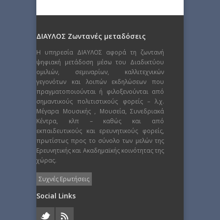
ΔΙΑΥΛΟΣ Ζωντανές μεταδόσεις
Η υπηρεσία ΔΙΑΥΛΟΣ αφορά τη ζωντανή
ψηφιακή μετάδοση μέσω του Διαδικτύου
ομιλιών, σεμιναρίων, καλλιτεχνικών
γεγονότων και λοιπών εκδηλώσεων που
πραγματοποιούνται ή φιλοξενούνται από
σημαντικούς πολιτιστικούς φορείς – λ.χ.
Μέγαρα Μουσικής , Μουσεία, Συνεδριακά
Κέντρα, κλπ – καθώς και από
εκπαιδευτικούς και ερευνητικούς φορείς,
πρωτίστως προς το σύνολο των μελών της
Ερευνητικής και Ακαδημαϊκής κοινότητας της
χώρας.
Συχνές Ερωτήσεις
Social Links