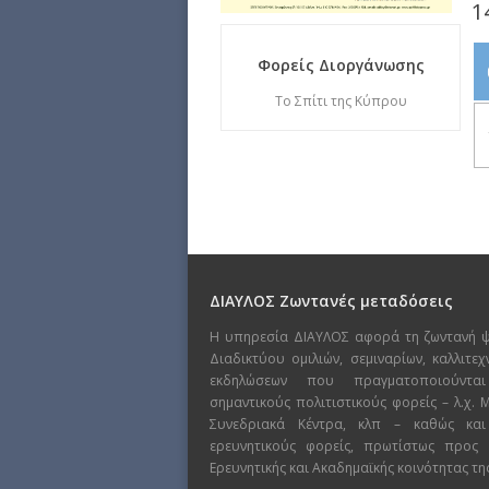
1
Φορείς Διοργάνωσης
To Σπίτι της Κύπρου
ΔΙΑΥΛΟΣ Ζωντανές μεταδόσεις
Η υπηρεσία ΔΙΑΥΛΟΣ αφορά τη ζωντανή 
Διαδικτύου ομιλιών, σεμιναρίων, καλλιτε
εκδηλώσεων που πραγματοποιούντα
σημαντικούς πολιτιστικούς φορείς – λ.χ.
Συνεδριακά Κέντρα, κλπ – καθώς και
ερευνητικούς φορείς, πρωτίστως προς
Ερευνητικής και Ακαδημαϊκής κοινότητας τη