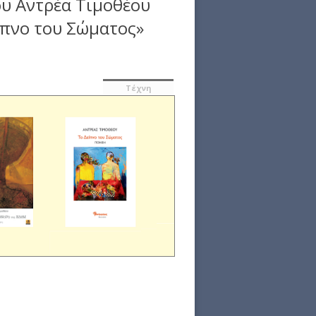
υ Αντρέα Τιμοθέου
ίπνο του Σώματος»
Τέχνη