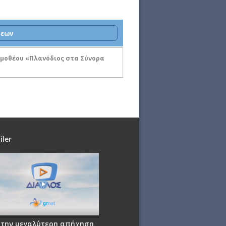
σεων
ιμοθέου «Πλανόδιος στα Σύνορα
iler
 την μεγαλύτερη απήχηση