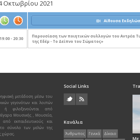
4 Οκτωβρίου 2021
Αίθουσα Εκδηλώ
Παρουσίαση των ποιητικών συλλογών του Αντρέα Τ
19:00 - 20:30
της Εδέμ - Το Δείπνο του Σώματος»
Social Links
Tra
ψηφιακή μετάδοση μέσω του
χνικών γεγονότων και λοιπών
ι ή φιλοξενούνται από
 Μέγαρα Μουσικής , Μουσεία,
 από εκπαιδευτικούς και
Κανάλια
 το σύνολο των μελών της
Άνθρωπος
Γενικά
Δίκαιο
ς χώρας.
Με