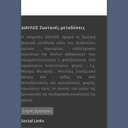
ΔΙΑΥΛΟΣ Ζωντανές μεταδόσεις
Η υπηρεσία ΔΙΑΥΛΟΣ αφορά τη ζωντανή
ψηφιακή μετάδοση μέσω του Διαδικτύου
ομιλιών, σεμιναρίων, καλλιτεχνικών
γεγονότων και λοιπών εκδηλώσεων που
πραγματοποιούνται ή φιλοξενούνται από
σημαντικούς πολιτιστικούς φορείς – λ.χ.
Μέγαρα Μουσικής , Μουσεία, Συνεδριακά
Κέντρα, κλπ – καθώς και από
εκπαιδευτικούς και ερευνητικούς φορείς,
πρωτίστως προς το σύνολο των μελών της
Ερευνητικής και Ακαδημαϊκής κοινότητας της
χώρας.
Συχνές Ερωτήσεις
Social Links