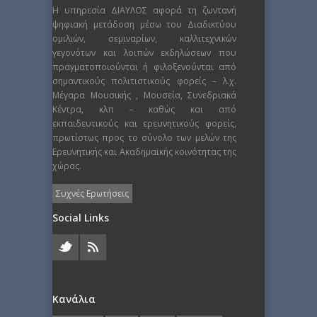
Η υπηρεσία ΔΙΑΥΛΟΣ αφορά τη ζωντανή
ψηφιακή μετάδοση μέσω του Διαδικτύου
ομιλιών, σεμιναρίων, καλλιτεχνικών
γεγονότων και λοιπών εκδηλώσεων που
πραγματοποιούνται ή φιλοξενούνται από
σημαντικούς πολιτιστικούς φορείς – λ.χ.
Μέγαρα Μουσικής , Μουσεία, Συνεδριακά
Κέντρα, κλπ – καθώς και από
εκπαιδευτικούς και ερευνητικούς φορείς,
πρωτίστως προς το σύνολο των μελών της
Ερευνητικής και Ακαδημαϊκής κοινότητας της
χώρας.
Συχνές Ερωτήσεις
Social Links
Κανάλια