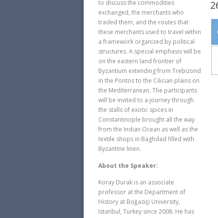
2
to discuss the commodities
exchanged, the merchants who
traded them, and the routes that
these merchants used to travel within
a framework organized by political
structures. A special emphasis will be
on the eastern land frontier of
Byzantium extending from Trebizond
in the Pontos to the Cilician plains on
the Mediterranean. The participants
will be invited to a journey through
the stalls of exotic spices in
Constantinople brought all the way
from the Indian Ocean as well as the
textile shops in Baghdad filled with
Byzantine linen.
About the Speaker:
Koray Durak is an associate
professor at the Department of
History at Boğaziçi University,
Istanbul, Turkey since 2008. He has