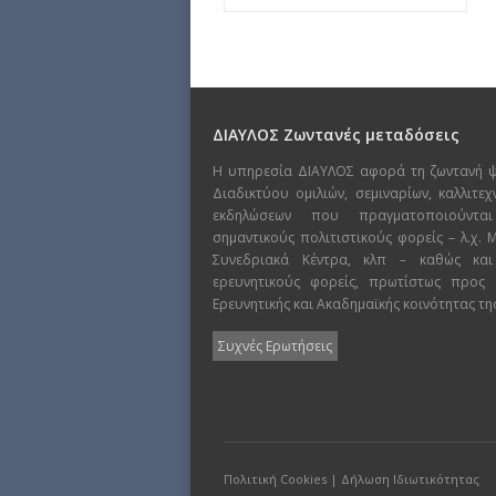
ΔΙΑΥΛΟΣ Ζωντανές μεταδόσεις
Η υπηρεσία ΔΙΑΥΛΟΣ αφορά τη ζωντανή 
Διαδικτύου ομιλιών, σεμιναρίων, καλλιτε
εκδηλώσεων που πραγματοποιούντα
σημαντικούς πολιτιστικούς φορείς – λ.χ.
Συνεδριακά Κέντρα, κλπ – καθώς και
ερευνητικούς φορείς, πρωτίστως προς
Ερευνητικής και Ακαδημαϊκής κοινότητας τη
Συχνές Ερωτήσεις
Πολιτική Cookies
|
Δήλωση Ιδιωτικότητας