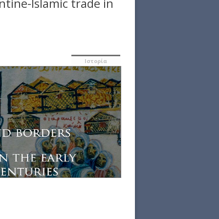
tine-Islamic trade in
Ιστορία