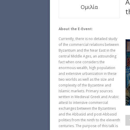
A
Ομιλία
t
About the E-Event:
Currently, there is no detailed study
of the commercial relations between
Byzantium and the Near East in the
central Middle Ages, an astounding
fact when one considers the
enormous wealth, high population
and extensive urbanization in these
two worlds as well as the size and
complexity of the Byzantine and
Islamic markets. Primary sources
written in Medieval Greek and Arabic
attest to intensive commercial
exchanges between the Byzantines
and the Abbasid and post-Abbasid
polities from the ninth to the eleventh
centuries. The purpose of this talk is