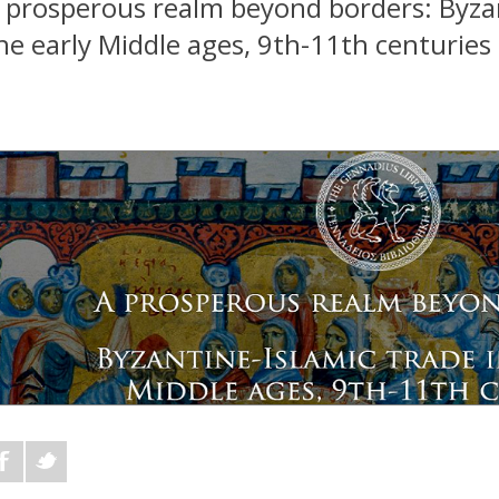
 prosperous realm beyond borders: Byzan
he early Middle ages, 9th-11th centuries