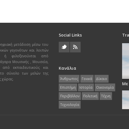
Social Links
Tra
ψηφιακή μετάδοση μέσω του
χνικών γεγονότων και λοιπών
ι ή φιλοξενούνται από
 Μέγαρα Μουσικής , Μουσεία,
 από εκπαιδευτικούς και
Κανάλια
 το σύνολο των μελών της
Άνθρωπος
Γενικά
Δίκαιο
ς χώρας.
Με
Επιστήμη
Ιστορία
Οικονομία
Περιβάλλον
Πολιτική
Τέχνη
Τεχνολογία