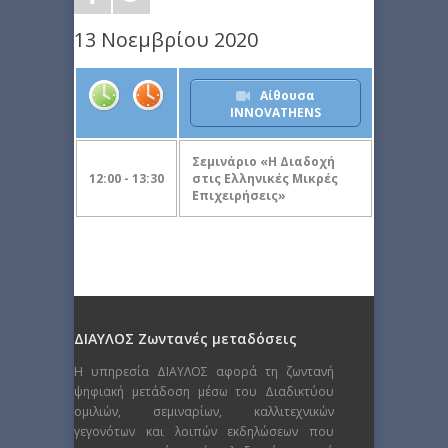
13 Νοεμβρίου 2020
Αίθουσα
INNOVATHENS
Σεμινάριο «Η Διαδοχή
12:00 - 13:30
στις Ελληνικές Μικρές
Επιχειρήσεις»
ΔΙΑΥΛΟΣ Ζωντανές μεταδόσεις
Η υπηρεσία ΔΙΑΥΛΟΣ αφορά τη ζωντανή
ψηφιακή μετάδοση μέσω του Διαδικτύου
ομιλιών, σεμιναρίων, καλλιτεχνικών
γεγονότων και λοιπών εκδηλώσεων που