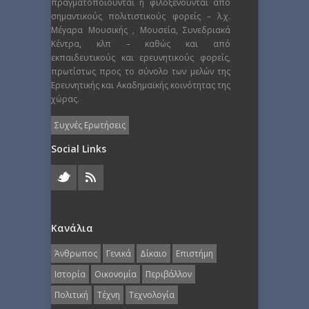
πραγματοποιούνται ή φιλοξενούνται από
σημαντικούς πολιτιστικούς φορείς – λ.χ.
Μέγαρα Μουσικής , Μουσεία, Συνεδριακά
Κέντρα, κλπ – καθώς και από
εκπαιδευτικούς και ερευνητικούς φορείς,
πρωτίστως προς το σύνολο των μελών της
Ερευνητικής και Ακαδημαϊκής κοινότητας της
χώρας.
Συχνές Ερωτήσεις
Social Links
Κανάλια
Άνθρωπος
Γενικά
Δίκαιο
Επιστήμη
Ιστορία
Οικονομία
Περιβάλλον
Πολιτική
Τέχνη
Τεχνολογία