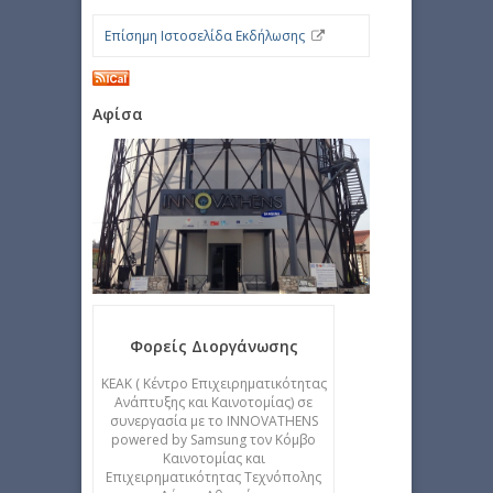
Επίσημη Ιστοσελίδα Εκδήλωσης
Αφίσα
Φορείς Διοργάνωσης
ΚΕΑΚ ( Κέντρο Επιχειρηματικότητας
Ανάπτυξης και Καινοτομίας) σε
συνεργασία με το INNOVATHENS
powered by Samsung τον Κόμβο
Καινοτομίας και
Επιχειρηματικότητας Τεχνόπολης