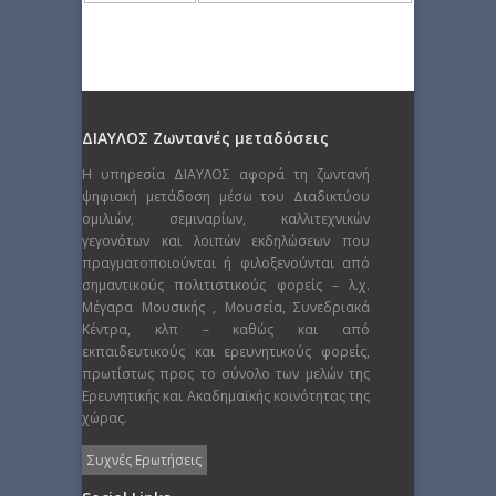
ΔΙΑΥΛΟΣ Ζωντανές μεταδόσεις
Η υπηρεσία ΔΙΑΥΛΟΣ αφορά τη ζωντανή
ψηφιακή μετάδοση μέσω του Διαδικτύου
ομιλιών, σεμιναρίων, καλλιτεχνικών
γεγονότων και λοιπών εκδηλώσεων που
πραγματοποιούνται ή φιλοξενούνται από
σημαντικούς πολιτιστικούς φορείς – λ.χ.
Μέγαρα Μουσικής , Μουσεία, Συνεδριακά
Κέντρα, κλπ – καθώς και από
εκπαιδευτικούς και ερευνητικούς φορείς,
πρωτίστως προς το σύνολο των μελών της
Ερευνητικής και Ακαδημαϊκής κοινότητας της
χώρας.
Συχνές Ερωτήσεις