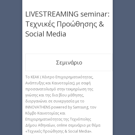
LIVESTREAMING seminar:
Τεχνικές Προώθησης &
Social Media
Σεμινάριο
Το ΚΕΑΚ ( Κέντρο Επιχειρηματικότητας,
Ανάπτυξης και Καινοτομίας), με σαφή
προσανατολισμό στην τεκμηρίωση της
γνώσης και της δια βίου μάθησης,
διοργανώνει σε συνεργασία με το
INNOVATHENS powered by Samsung, τον
Κόμβο Καινοτομίας και
Επιχειρηματικότητας της Τεχνόπολης
Δήμου Αθηναίων, online σεμινάριο με θέμα
«Τεχνικές Προώθησης & Social Media».