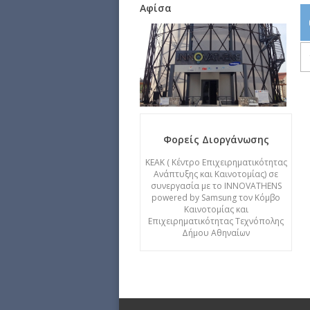
Αφίσα
Φορείς Διοργάνωσης
ΚΕΑΚ ( Κέντρο Επιχειρηματικότητας
Ανάπτυξης και Καινοτομίας) σε
συνεργασία με το INNOVATHENS
powered by Samsung τον Κόμβο
Καινοτομίας και
Επιχειρηματικότητας Τεχνόπολης
Δήμου Αθηναίων