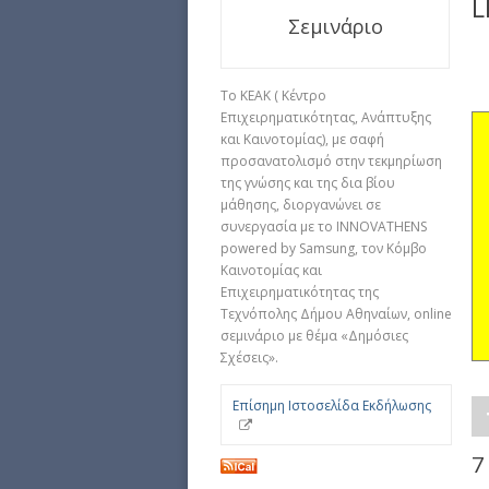
L
Σεμινάριο
Το ΚΕΑΚ ( Κέντρο
Επιχειρηματικότητας, Ανάπτυξης
και Καινοτομίας), με σαφή
προσανατολισμό στην τεκμηρίωση
της γνώσης και της δια βίου
μάθησης, διοργανώνει σε
συνεργασία με το INNOVATHENS
powered by Samsung, τον Κόμβο
Καινοτομίας και
Επιχειρηματικότητας της
Τεχνόπολης Δήμου Αθηναίων, online
σεμινάριο με θέμα «Δημόσιες
Σχέσεις».
Επίσημη Ιστοσελίδα Εκδήλωσης
7