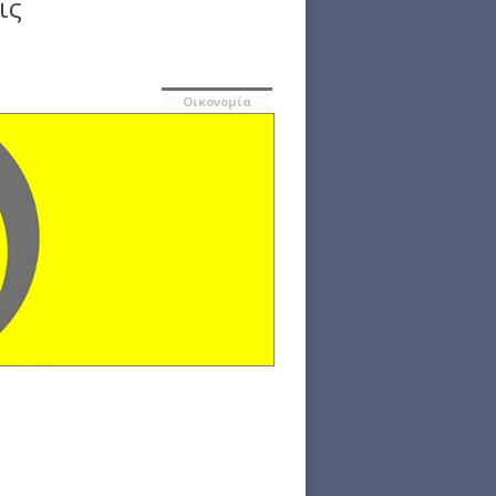
ις
Οικονομία