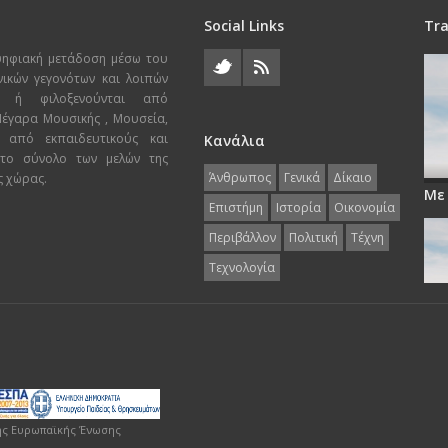
Social Links
Tra
ψηφιακή μετάδοση μέσω του
χνικών γεγονότων και λοιπών
ι ή φιλοξενούνται από
 Μέγαρα Μουσικής , Μουσεία,
 από εκπαιδευτικούς και
Κανάλια
 το σύνολο των μελών της
Άνθρωπος
Γενικά
Δίκαιο
ς χώρας.
Με
Επιστήμη
Ιστορία
Οικονομία
Περιβάλλον
Πολιτική
Τέχνη
Τεχνολογία
ης Ευρωπαϊκής Ένωσης