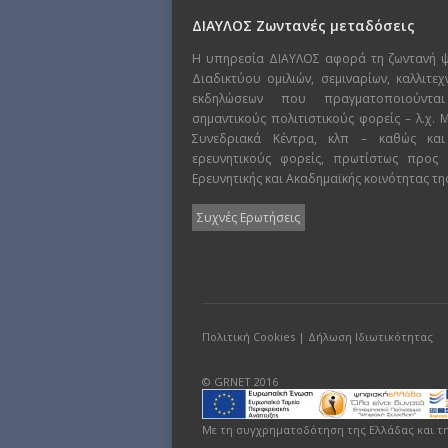
ΔΙΑΥΛΟΣ Ζωντανές μεταδόσεις
Η υπηρεσία ΔΙΑΥΛΟΣ αφορά τη ζωντανή 
Διαδικτύου ομιλιών, σεμιναρίων, καλλιτε
εκδηλώσεων που πραγματοποιούντα
σημαντικούς πολιτιστικούς φορείς – λ.χ.
Συνεδριακά Κέντρα, κλπ – καθώς και
ερευνητικούς φορείς, πρωτίστως προς
Ερευνητικής και Ακαδημαϊκής κοινότητας τη
Συχνές Ερωτήσεις
Πολιτική Cookies
|
Δήλωση Ιδιωτικότητας
© GRNET 2016
Με τη συγχρηματοδότηση της Ελλάδας και τ