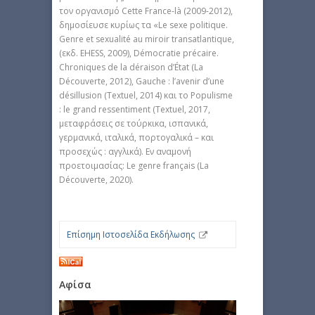
τον οργανισμό Cette France-là (2009-2012),
δημοσίευσε κυρίως τα «Le sexe politique.
Genre et sexualité au miroir transatlantique,
(εκδ. EHESS, 2009), Démocratie précaire.
Chroniques de la déraison d’État (La
Découverte, 2012), Gauche : l’avenir d’une
désillusion (Textuel, 2014) και το Populisme
: le grand ressentiment (Textuel, 2017,
μεταφράσεις σε τούρκικα, ισπανικά,
γερμανικά, ιταλικά, πορτογαλικά – και
προσεχώς : αγγλικά). Εν αναμονή
προετοιμασίας: Le genre français (La
Découverte, 2020).
Επίσημη Ιστοσελίδα Εκδήλωσης
Αφίσα