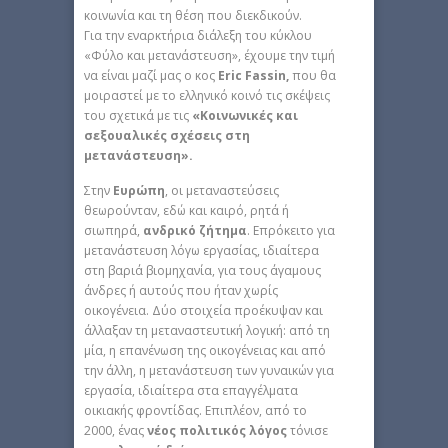
κοινωνία και τη θέση που διεκδικούν.
Για την εναρκτήρια διάλεξη του κύκλου
«Φύλο και μετανάστευση», έχουμε την τιμή
να είναι μαζί μας ο κος
Eric Fassin,
που θα
μοιραστεί με το ελληνικό κοινό τις σκέψεις
του σχετικά με τις
«Κοινωνικές και
σεξουαλικές σχέσεις στη
μετανάστευση».
Στην
Ευρώπη
, οι μεταναστεύσεις
θεωρούνταν, εδώ και καιρό, ρητά ή
σιωπηρά,
ανδρικό ζήτημα
. Επρόκειτο για
μετανάστευση λόγω εργασίας, ιδιαίτερα
στη βαριά βιομηχανία, για τους άγαμους
άνδρες ή αυτούς που ήταν χωρίς
οικογένεια. Δύο στοιχεία προέκυψαν και
άλλαξαν τη μεταναστευτική λογική: από τη
μία, η επανένωση της οικογένειας και από
την άλλη, η μετανάστευση των γυναικών για
εργασία, ιδιαίτερα στα επαγγέλματα
οικιακής φροντίδας. Επιπλέον, από το
2000, ένας
νέος πολιτικός λόγος
τόνισε