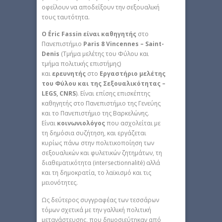
οφείλουν να αποδείξουν την σεξουαλική
τους ταυτότητα.
Ο Éric Fassin είναι καθηγητής
στο
Πανεπιστήμιο
Paris 8 Vincennes – Saint-
Denis
(Τμήμα μελέτης του Φύλου και
τμήμα πολιτικής επιστήμης)
και
ερευνητής
στο
Εργαστήριο μελέτης
του Φύλου και της Σεξουαλικότητας –
LEGS, CNRS
). Είναι επίσης επισκέπτης
καθηγητής στο Πανεπιστήμιο της Γενεύης
και το Πανεπιστήμιο της Βαρκελώνης.
Είναι
κοινωνιολόγος
που ασχολείται με
τη δημόσια συζήτηση, και εργάζεται
κυρίως πάνω στην πολιτικοποίηση των
σεξουαλικών και φυλετικών ζητημάτων, τη
διαθεματικότητα (intersectionnalité) αλλά
και τη δημοκρατία, το λαϊκισμό και τις
μειονότητες.
Ως δεύτερος συγγραφέας των τεσσάρων
τόμων σχετικά με την γαλλική πολιτική
μετανάστευσης, που δημοσιεύτηκαν από