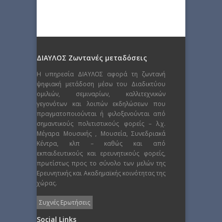
ΔΙΑΥΛΟΣ Ζωντανές μεταδόσεις
Η υπηρεσία ΔΙΑΥΛΟΣ αφορά τη ζωντανή
ψηφιακή μετάδοση μέσω του Διαδικτύου
ομιλιών, σεμιναρίων, καλλιτεχνικών
γεγονότων και λοιπών εκδηλώσεων που
πραγματοποιούνται ή φιλοξενούνται από
σημαντικούς πολιτιστικούς φορείς – λ.χ.
Μέγαρα Μουσικής , Μουσεία, Συνεδριακά
Κέντρα, κλπ – καθώς και από
εκπαιδευτικούς και ερευνητικούς φορείς,
πρωτίστως προς το σύνολο των μελών της
Ερευνητικής και Ακαδημαϊκής κοινότητας της
χώρας.
Συχνές Ερωτήσεις
Social Links