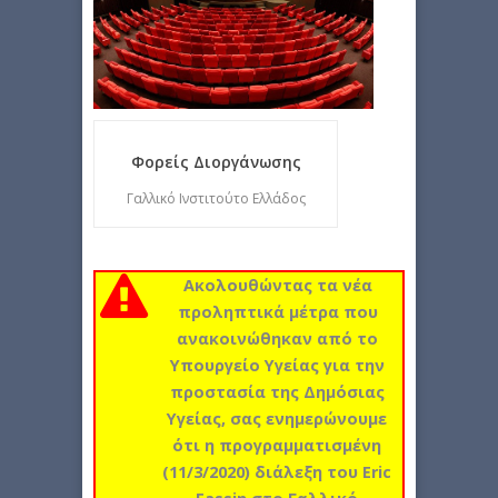
Φορείς Διοργάνωσης
Γαλλικό Ινστιτούτο Ελλάδος
Ακολουθώντας τα νέα
προληπτικά μέτρα που
ανακοινώθηκαν από το
Υπουργείο Υγείας για την
προστασία της Δημόσιας
Υγείας, σας ενημερώνουμε
ότι η προγραμματισμένη
(11/3/2020) διάλεξη του Eric