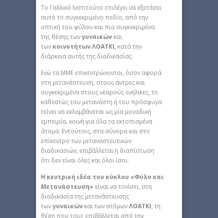
Το Γαλλικό Ινστιτούτο επιλέγει να εξετάσει
αυτό το συγκεκριμένο πεδίο, από την
οπτική του φύλου και πιο συγκεκριμένα
της θέσης των
γυναικών
και
των
κοινοτήτων ΛΟΑΤΚΙ,
κατά την
διάρκεια αυτής της διαδικασίας.
Ενώ τα ΜΜΕ επικεντρώνονται, όσον αφορά
στη μετανάστευση, στους άντρες και
συγκεκριμένα στους νεαρούς ενήλικες, το
καθεστώς του μετανάστη ή του πρόσφυγα
τείνει να εκλαμβάνεται ως μία μοναδική
εμπειρία, κοινή για όλα τα εκτοπισμένα
άτομα. Εντούτοις, στα σύνορα και στο
επίκεντρο των μεταναστευτικών
διαδικασιών, επιβάλλεται η διαπίστωση
ότι δεν είναι όλες και όλοι ίσοι.
Η κεντρική ιδέα του κύκλου «Φύλο και
Μετανάστευση»
είναι να τονίσει, στη
διαδικασία της μετανάστευσης
των
γυναικών
και των ατόμων
ΛΟΑΤΚΙ
, τη
θέση που τους επιβάλλεται από την