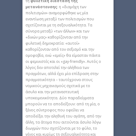
τη
φυλετική διάσταση της
μετανάστευσης
: η «διαμάχη των
πολιτισμών» αναμορφώθηκε ως μία
εναντίωση μεταξύ των πολιτισμών που
σχετίζονται με τη σεξουαλικότητα. Τα
σύνορα μεταξύ «των άλλων» και των
«δικών μας» καθορίζονταν από την
φυλετική δημοκρατία: «αυτοί»
καθορίζονταν από τον σεξισμό και την
ομοφοβία, ενώ «εμείς» θα είμασταν πάντα
οι φεμινιστές και οι «gay-friendly». Αυτός ο
λόγος δεν αποτελεί την αλήθεια των
πραγμάτων, αλλά έχει μία επίδραση στην
πραγματικότητα – ταυτόχρονα στους
νομικούς μηχανισμούς σχετικά με το
άσυλο και την μεταναστευτική
υποκειμενικότητα. Δύο παραδείγματα
μπορούν να το αποδείξουν: από τη μία, ο
ξένος σύντροφος που οφείλει να
αποδείξει την αληθινή του αγάπη, από την
άλλη, τα άτομα που αιτούνται άσυλο λόγω
διωγμών που σχετίζονται με το φύλο, το
γένος και κυρίως τη σεξουαλικότητα και