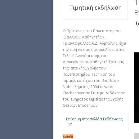
T
Τιμητική εκδήλωση
Ε
Ι
Ο Πρύτανης του Πανεπιστημίου
Ιωαννίνων, Καθηγητής κ.
Τριαντάφυλλος Α.Δ. Αλμπάνης, έχει
την τιμή να σας προσκαλέσει στην
Τελετή Αναγόρευσης του
Διακεκριμένου Καθηγητή Έρευνας
της Ιατρικής Σχολής του
Πανεπιστημίου Technion του
Ισραήλ, κατόχου του βραβείου
Nobel Χημείας, 2004 κ. Aaron
Ciechanover σε Επίτιμο Διδάκτορα
του Τμήματος Χημείας της Σχολής
Θετικών Επιστημών.
Επίσημη Ιστοσελίδα Εκδήλωσης