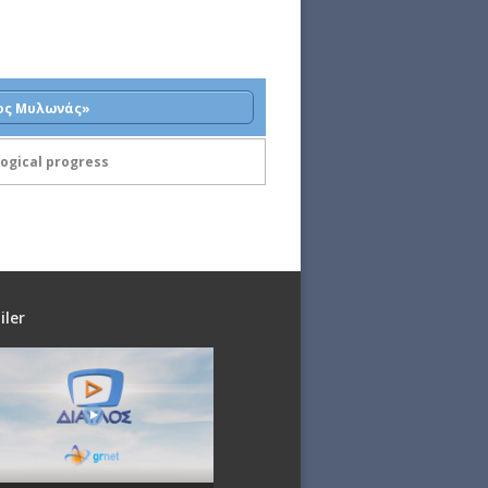
ος Μυλωνάς»
logical progress
iler