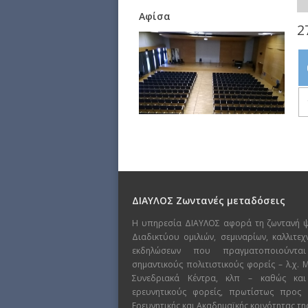
Αφίσα
2
ΔΙΑΥΛΟΣ Ζωντανές μεταδόσεις
Η υπηρεσία ΔΙΑΥΛΟΣ αφορά τη ζωντανή 
Διαδικτύου ομιλιών, σεμιναρίων, καλλιτε
εκδηλώσεων που πραγματοποιούντα
σημαντικούς πολιτιστικούς φορείς – λ.χ.
Συνεδριακά Κέντρα, κλπ – καθώς και
ερευνητικούς φορείς, πρωτίστως προς
Ερευνητικής και Ακαδημαϊκής κοινότητας τη