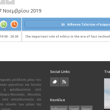
7 Νοεμβρίου 2019
Aίθουσα Τελετών «Γεώργι
19:00 - 20:30
The important role of ethics in the era of fast techno
Social Links
Tra
ψηφιακή μετάδοση μέσω του
χνικών γεγονότων και λοιπών
ι ή φιλοξενούνται από
 Μέγαρα Μουσικής , Μουσεία,
 από εκπαιδευτικούς και
Κανάλια
 το σύνολο των μελών της
Άνθρωπος
Γενικά
Δίκαιο
ς χώρας.