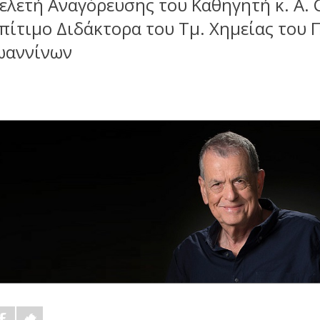
ελετή Αναγόρευσης του Καθηγητή κ. A. 
πίτιμο Διδάκτορα του Τμ. Χημείας του
ωαννίνων