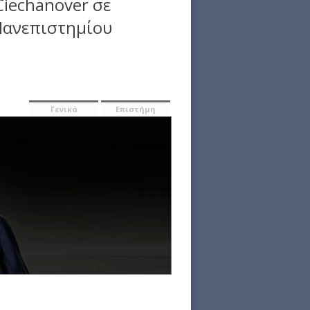
Ciechanover σε
 Πανεπιστημίου
Γενικά
Επιστήμη