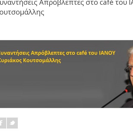
υναντήσεις Απρόβλεπτες στο café του 
ουτσομάλλης