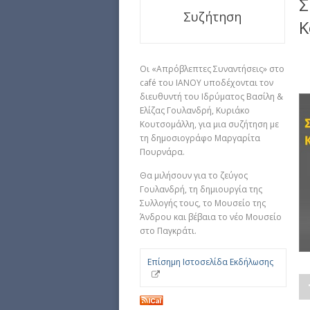
Σ
Συζήτηση
Κ
Οι «Απρόβλεπτες Συναντήσεις» στο
café του ΙΑΝΟΥ υποδέχονται τον
διευθυντή του Ιδρύματος Βασίλη &
Ελίζας Γουλανδρή, Κυριάκο
Κουτσομάλλη, για μια συζήτηση με
τη δημοσιογράφο Μαργαρίτα
Πουρνάρα.
Θα μιλήσουν για το ζεύγος
Γουλανδρή, τη δημιουργία της
Συλλογής τους, το Μουσείο της
Άνδρου και βέβαια το νέο Μουσείο
στο Παγκράτι.
Επίσημη Ιστοσελίδα Εκδήλωσης