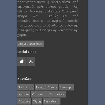
πραγματοποιούνται ή φιλοξενούνται από
σημαντικούς πολιτιστικούς φορείς – λ.χ.
Μέγαρα Μουσικής , Μουσεία, Συνεδριακά
Κέντρα, κλπ – καθώς και από
εκπαιδευτικούς και ερευνητικούς φορείς,
πρωτίστως προς το σύνολο των μελών της
Ερευνητικής και Ακαδημαϊκής κοινότητας της
χώρας.
Συχνές Ερωτήσεις
Social Links
Κανάλια
Άνθρωπος
Γενικά
Δίκαιο
Επιστήμη
Ιστορία
Οικονομία
Περιβάλλον
Πολιτική
Τέχνη
Τεχνολογία