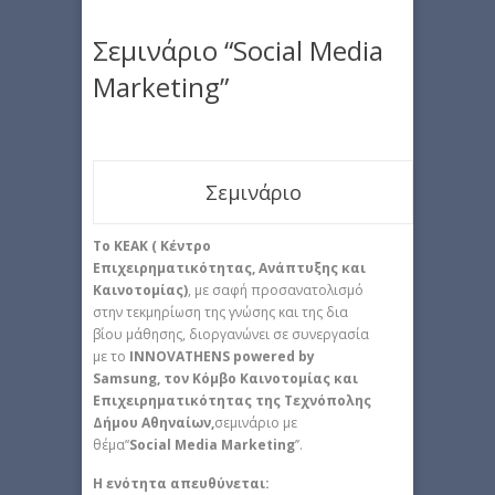
Σεμινάριο “Social Media
Marketing”
Σεμινάριο
Το ΚΕΑΚ ( Κέντρο
Επιχειρηματικότητας, Ανάπτυξης και
Καινοτομίας)
, με σαφή προσανατολισμό
στην τεκμηρίωση της γνώσης και της δια
βίου μάθησης, διοργανώνει σε συνεργασία
με το
INNOVATHENS powered by
Samsung, τον Κόμβο Καινοτομίας και
Επιχειρηματικότητας της Τεχνόπολης
Δήμου Αθηναίων,
σεμινάριο με
θέμα’‘
Social
Media
Marketing
’’.
Η ενότητα απευθύνεται: