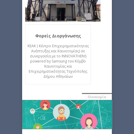
Φορείς Διοργάνωσης
ΚΕΑΚ ( Κέντρο Επιχειρηματικότητας
Ανάπτυξης και Καινοτομίας) σε
συνεργασία με το INNOVATHENS
powered by Samsung τον Κόμβο
Καινοτομίας και
Επιχειρηματικότητας Τεχνόπολης
Δήμου Αθηναίων
Οικονομία