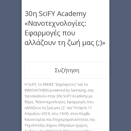
30η SciFY Academy
«Νανοτεχνολογίες:
Εφαρμογές που
αλλάζουν τη ζωή μας (;)»
Συζήτηση
Η SciFY, το ΕΚΕΦΕ “Δημόκριτος” και το
INNOVATHENS powered by Samsung, σας
προσκαλούν στην 30η SciFY Academy με
θέμα, “Νανοτεχνολογίες: Εφαρμογές που
αλλάζουν τη ζωή μας (;)”, την Τετάρτη 17
Απριλίου 2019, στις 19:00, στον Κόμβο
Καινοτομίας και Επιχειρηματικότητας της
Τεχνόπολης Δήμου Αθηναίων (χώρος