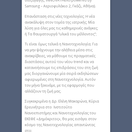
διεξαγωγής: INNOVATHENS powered by
Samsung – Αεριοφυλάκιο 2, Γκάζι, Αθήνα).
Επανάσταση στις νέες τεχνολογίες; Η νέα
ανακάλυψη στον τομέα της ιατρικής; Μία
λύση για όλες μας τις καθημερινές ανάγκες;
ή Τα θαυματουργά “υλικά του μέλλοντος”;
Τι είναι όμως τελικά η Νανοτεχνολογία; Για
να μην ψάχνουμε την αλήθεια μέσα στις
ανακρίβειες, να μάθουμε τις πραγματικές
διαστάσεις αυτού του νέου trend και να
κατανοήσουμε τις επιδράσεις του στη ζωή
μας διοργανώνουμε μία σειρά εκδηλώσεων
αφιερωμένες στη Νανοτεχνολογία. Αυτόν
τον μήνα ξεκινάμε, με τις εφαρμογές που
αλλάζουν τη ζωή μας.
Συγκεκριμένα η Δρ. Ελένη Μακαρώνα, Κύρια
Ερευνήτρια στο Ινστιτούτο
Νανοεπιστήμης και Νανοτεχνολογίας του
ΕΚΕΦΕ «Δημόκριτος», θα μας εισάγει στον
κόσμο της Νανοτεχνολογίας απαντώντας
στο: