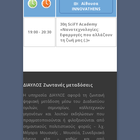
Αίθουσα
INNOVATHENS
30η SciFY Academy
«Νανοτεχνολογίες:
19:00 - 20:30
Εφαρμογές που αλλάζουν
τη ζωή μας (;)»
ΔΙΑΥΛΟΣ Ζωντανές μεταδόσεις
Η υπηρεσία ΔΙΑΥΛΟΣ αφορά τη ζωντανή
ψηφιακή μετάδοση μέσω του Διαδικτύου
ομιλιών, σεμιναρίων, καλλιτεχνικών
γεγονότων και λοιπών εκδηλώσεων που
πραγματοποιούνται ή φιλοξενούνται από
σημαντικούς πολιτιστικούς φορείς – λ.χ.
Μέγαρα Μουσικής , Μουσεία, Συνεδριακά
Κέντρα, κλπ – καθώς και από