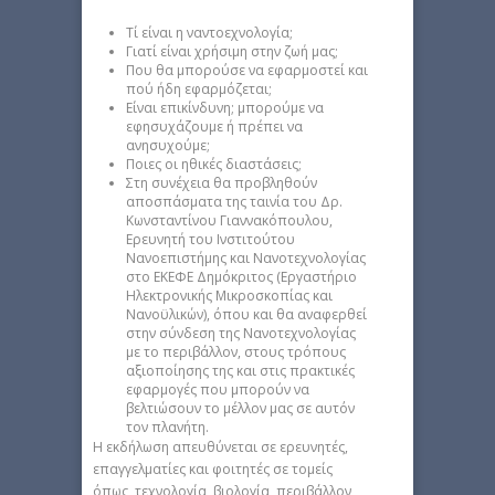
Τί είναι η ναντοεχνολογία;
Γιατί είναι χρήσιμη στην ζωή μας;
Που θα μπορούσε να εφαρμοστεί και
πού ήδη εφαρμόζεται;
Είναι επικίνδυνη; μπορούμε να
εφησυχάζουμε ή πρέπει να
ανησυχούμε;
Ποιες οι ηθικές διαστάσεις;
Στη συνέχεια θα προβληθούν
αποσπάσματα της ταινία του Δρ.
Κωνσταντίνου Γιαννακόπουλου,
Ερευνητή του Ινστιτούτου
Νανοεπιστήμης και Νανοτεχνολογίας
στο ΕΚΕΦΕ Δημόκριτος (Εργαστήριο
Ηλεκτρονικής Μικροσκοπίας και
Νανοϋλικών), όπου και θα αναφερθεί
στην σύνδεση της Νανοτεχνολογίας
με το περιβάλλον, στους τρόπους
αξιοποίησης της και στις πρακτικές
εφαρμογές που μπορούν να
βελτιώσουν το μέλλον μας σε αυτόν
τον πλανήτη.
Η εκδήλωση απευθύνεται σε ερευνητές,
επαγγελματίες και φοιτητές σε τομείς
όπως τεχνολογία, βιολογία, περιβάλλον,