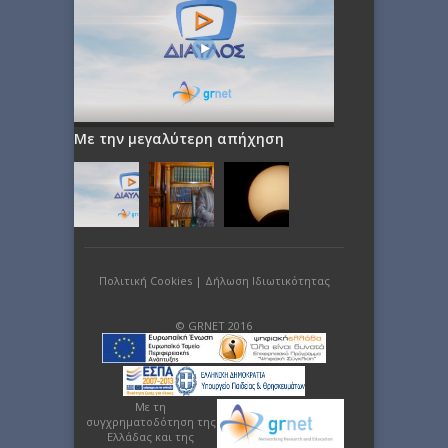
Με την μεγαλύτερη απήχηση
Πολιτική Cookies
|
Δήλωση Ιδιωτικότητας
© GRNET 2016
Με τη
συγχρηματοδότηση της
Ελλάδας και της