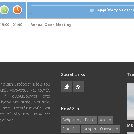
Αμφιθέατρο Cotsen
19:00 - 21:00
Annual Open Meeting
Social Links
Tra
ψηφιακή μετάδοση μέσω του
χνικών γεγονότων και λοιπών
ι ή φιλοξενούνται από
 Μέγαρα Μουσικής , Μουσεία,
 από εκπαιδευτικούς και
Κανάλια
 το σύνολο των μελών της
Άνθρωπος
Γενικά
Δίκαιο
ς χώρας.
Με
Επιστήμη
Ιστορία
Οικονομία