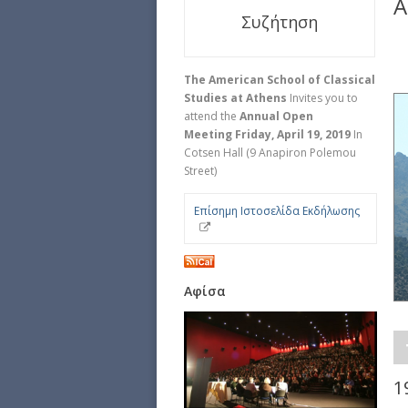
A
Συζήτηση
The American School of Classical
Studies at Athens
Invites you to
attend the
Annual Open
Meeting
Friday, April 19, 2019
In
Cotsen Hall (9 Anapiron Polemou
Street)
Επίσημη Ιστοσελίδα Εκδήλωσης
Αφίσα
1