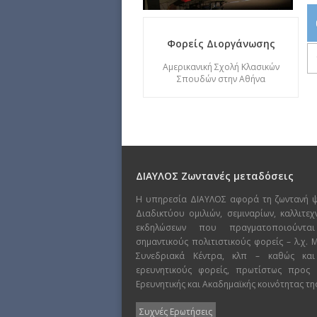
Φορείς Διοργάνωσης
Αμερικανική Σχολή Κλασικών
Σπουδών στην Αθήνα
ΔΙΑΥΛΟΣ Ζωντανές μεταδόσεις
Η υπηρεσία ΔΙΑΥΛΟΣ αφορά τη ζωντανή 
Διαδικτύου ομιλιών, σεμιναρίων, καλλιτε
εκδηλώσεων που πραγματοποιούντα
σημαντικούς πολιτιστικούς φορείς – λ.χ.
Συνεδριακά Κέντρα, κλπ – καθώς και
ερευνητικούς φορείς, πρωτίστως προς
Ερευνητικής και Ακαδημαϊκής κοινότητας τη
Συχνές Ερωτήσεις