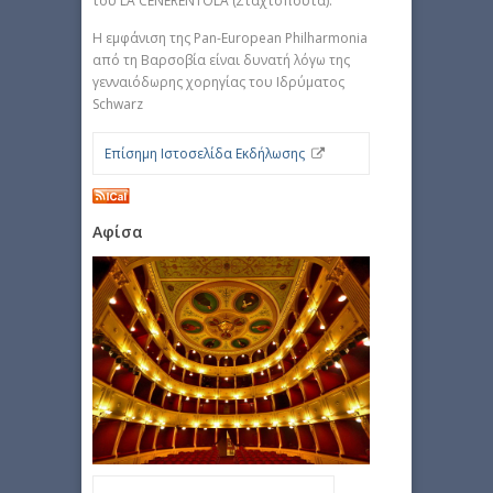
του LA CENERENTOLA (Σταχτοπούτα).
Η εμφάνιση της Pan-European Philharmonia
από τη Βαρσοβία είναι δυνατή λόγω της
γενναιόδωρης χορηγίας του Ιδρύματος
Schwarz
Επίσημη Ιστοσελίδα Εκδήλωσης
Αφίσα