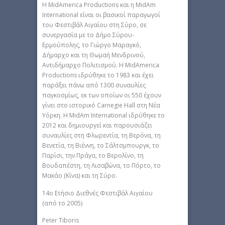
Η MidAmerica Productions και η MidAm
International είναι οι βασικοί παραγωγοί
του Φεστιβάλ Αιγαίου στη Σύρο, σε
συνεργασία με το Δήμο Σύρου-
Ερμούπολης, το Γιώργο Μαραγκό,
Δήμαρχο και τη Θωμαή Μενδρινού,
Αντιδήμαρχο Πολιτισμού. Η MidAmerica
Productions ιδρύθηκε το 1983 και έχει
παράξει πάνω από 1300 συναυλίες
παγκοσμίως, εκ των οποίων οι 550 έχουν
γίνει στο ιστορικό Carnegie Hall στη Νέα
Υόρκη. Η MidAm International ιδρύθηκε το
2012 και δημιουργεί και παρουσιάζει
συναυλίες στη Φλωρεντία, τη Βερόνα, τη
Βενετία, τη Βιέννη, το Σάλτσμπουργκ, το
Παρίσι, την Πράγα, το Βερολίνο, τη
Βουδαπέστη, τη Λισαβώνα, το Πόρτο, το
Μακάο (Κίνα) και τη Σύρο.
14ο Ετήσιο Διεθνές Φεστιβάλ Αιγαίου
(από το 2005)
Peter Tiboris