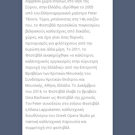
λαμβάνει χώρα ετησίως στο νησί της
Σύρου, στην Ελλάδα, ιδρύθηκε το 2005
από τον Ελληνοαμερικανό μαέστρο Peter
Tiboris. Τώρα, μπαίνοντας στη 14η σαιζόν
του, το Φεστιβάλ προσελκύει παγκοσμίου
βεληνεκούς καλλιτέχνες από δεκάδες
χώρες, και έχει γίνει ένας θερινός
προορισμός για φιλότεχνους από την
Ευρώπη και άλλα μέρη. Το 2011, το
Φεστιβάλ ανακηρύχθηκε «ο καλύτερος
καλλιτεχνικός οργανισμός στην εύρυτερη
περιοχή της Ελλάδας» από την Επιτροπή
Βραβείων των Κριτικών Μουσικής του
Συνδέσμου Κριτικών Θεάτρου και
Μουσικής, Αθήνα, Ελλάδα. Το Δεκέμβριο
του 2014, το Φεστιβάλ έλαβε το βραβείο
Gina Bachauer ως Φεστιβάλ της χρονιάς.
Τον Peter συνοδεύει στο ετήσιο Φεστιβάλ
η Eilana Lappalainen, καλλιτεχνική
διευθύντρια του Greek Opera Studio με
τακτική καλλιτεχνική παρουσία και
συμμετοχή στο φεστιβάλ.