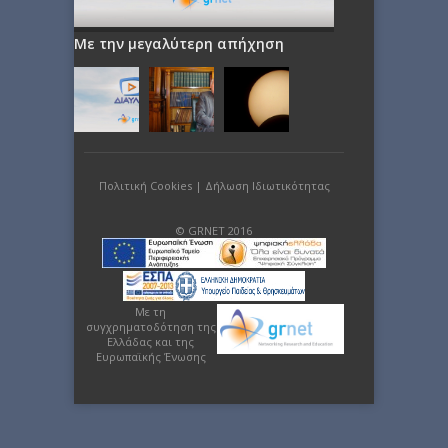
Με την μεγαλύτερη απήχηση
Πολιτική Cookies
|
Δήλωση Ιδιωτικότητας
© GRNET 2016
Με τη
συγχρηματοδότηση της
Ελλάδας και της
Ευρωπαϊκής Ένωσης