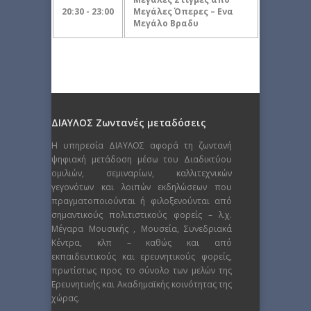
20:30 - 23:00
Μεγάλες Όπερες – Ενα
Μεγάλο Βραδυ
ΔΙΑΥΛΟΣ Ζωντανές μεταδόσεις
Η υπηρεσία ΔΙΑΥΛΟΣ αφορά τη ζωντανή
ψηφιακή μετάδοση μέσω του Διαδικτύου
ομιλιών, σεμιναρίων, καλλιτεχνικών
γεγονότων και λοιπών εκδηλώσεων που
πραγματοποιούνται ή φιλοξενούνται από
σημαντικούς πολιτιστικούς φορείς – λ.χ.
Μέγαρα Μουσικής , Μουσεία, Συνεδριακά
Κέντρα, κλπ – καθώς και από
εκπαιδευτικούς και ερευνητικούς φορείς,
πρωτίστως προς το σύνολο των μελών της
Ερευνητικής και Ακαδημαϊκής κοινότητας της
χώρας.