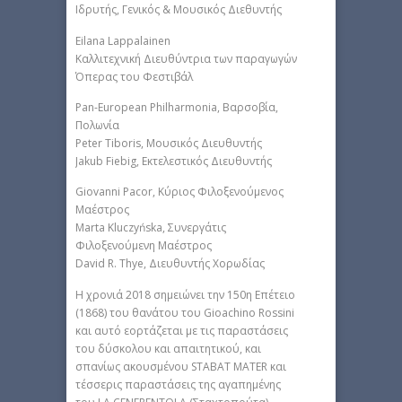
Ιδρυτής, Γενικός & Μουσικός Διεθυντής
Eilana Lappalainen
Καλλιτεχνική Διευθύντρια των παραγωγών
Όπερας του Φεστιβάλ
Pan-European Philharmonia, Βαρσοβία,
Πολωνία
Peter Tiboris, Μουσικός Διευθυντής
Jakub Fiebig, Εκτελεστικός Διευθυντής
Giovanni Pacor, Κύριος Φιλοξενούμενος
Μαέστρος
Marta Kluczyńska, Συνεργάτις
Φιλοξενούμενη Μαέστρος
David R. Thye, Διευθυντής Χορωδίας
Η χρονιά 2018 σημειώνει την 150η Επέτειο
(1868) του θανάτου του Gioachino Rossini
και αυτό εορτάζεται με τις παραστάσεις
του δύσκολου και απαιτητικού, και
σπανίως ακουσμένου STABAT MATER και
τέσσερις παραστάσεις της αγαπημένης