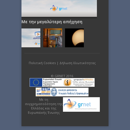
Με την μεγαλύτερη απήχηση
Πολιτική Cookies
|
Δήλωση Ιδιωτικότητας
© GRNET 2016
Με τη
συγχρηματοδότηση της
Ελλάδας και της
Ευρωπαϊκής Ένωσης