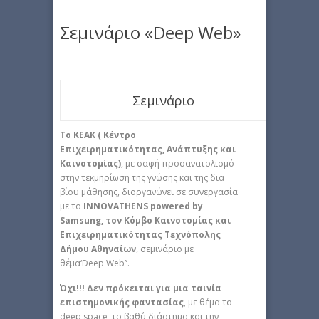
Σεμινάριο «Deep Web»
Σεμινάριο
Το ΚΕΑΚ ( Κέντρο
Επιχειρηματικότητας, Ανάπτυξης και
Καινοτομίας)
, με σαφή προσανατολισμό
στην τεκμηρίωση της γνώσης και της δια
βίου μάθησης, διοργανώνει σε συνεργασία
με το
INNOVATHENS powered by
Samsung, τον Κόμβο Καινοτομίας και
Επιχειρηματικότητας Τεχνόπολης
Δήμου Αθηναίων
, σεμινάριο με
θέμα‘Deep Web’’.
Όχι!!! Δεν πρόκειται για μια ταινία
επιστημονικής φαντασίας
, με θέμα το
deep space, το βαθύ διάστημα και την