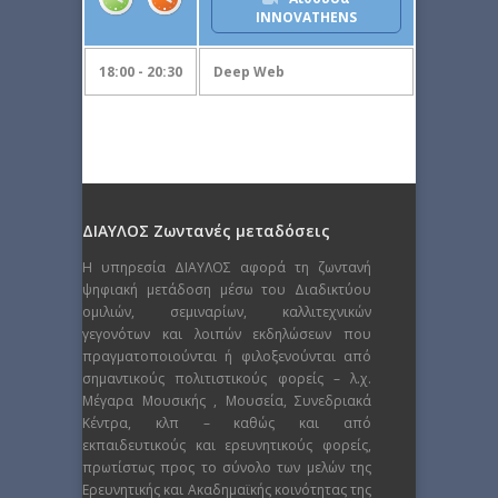
INNOVATHENS
18:00 - 20:30
Deep Web
ΔΙΑΥΛΟΣ Ζωντανές μεταδόσεις
Η υπηρεσία ΔΙΑΥΛΟΣ αφορά τη ζωντανή
ψηφιακή μετάδοση μέσω του Διαδικτύου
ομιλιών, σεμιναρίων, καλλιτεχνικών
γεγονότων και λοιπών εκδηλώσεων που
πραγματοποιούνται ή φιλοξενούνται από
σημαντικούς πολιτιστικούς φορείς – λ.χ.
Μέγαρα Μουσικής , Μουσεία, Συνεδριακά
Κέντρα, κλπ – καθώς και από
εκπαιδευτικούς και ερευνητικούς φορείς,
πρωτίστως προς το σύνολο των μελών της
Ερευνητικής και Ακαδημαϊκής κοινότητας της