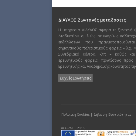
ΔΙΑΥΛΟΣ Ζωντανές μεταδόσεις
Η υπηρεσία ΔΙΑΥΛΟΣ αφορά τη ζωντανή 
Διαδικτύου ομιλιών, σεμιναρίων, καλλιτε
εκδηλώσεων που πραγματοποιούντα
σημαντικούς πολιτιστικούς φορείς – λ.χ.
Συνεδριακά Κέντρα, κλπ – καθώς και
ερευνητικούς φορείς, πρωτίστως προς
Ερευνητικής και Ακαδημαϊκής κοινότητας τη
Συχνές Ερωτήσεις
Πολιτική Cookies
|
Δήλωση Ιδιωτικότητας
© GRNET 2016