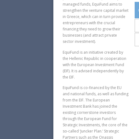
managed funds, EquiFund aims to
strengthen the venture capital market
in Greece, which can in turn provide
entrepreneurs with the crucial
financing they need to grow their
businesses (and attract private
sector investment).
EquiFund is an initiative created by
the Hellenic Republic in cooperation
with the European Investment Fund
(EIF). It is advised independently by
the EIF.
EquiFund is co-financed by the EU
and national funds, as well as funding
from the EIF. The European
Investment Bank has joined the
existing cornerstone investors
through the European Fund for
Strategic Investments, the core of the
so-called ‘Juncker Plan.’ Strategic
Partners such as the Onassis