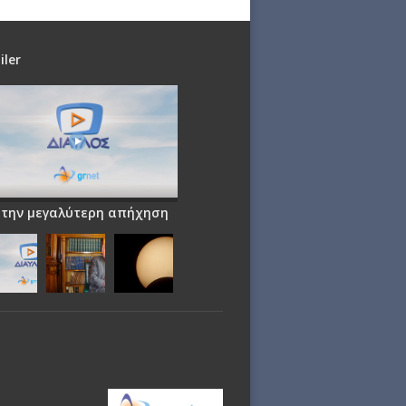
iler
 την μεγαλύτερη απήχηση