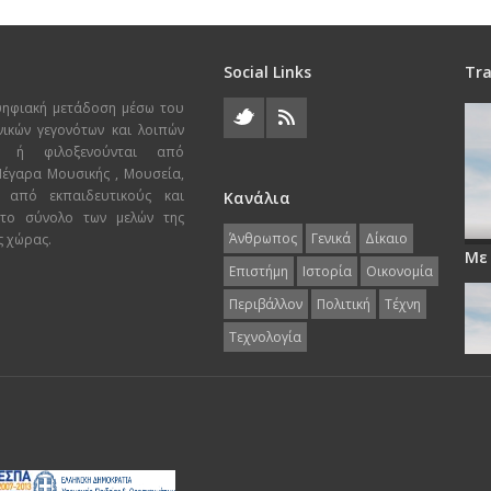
Social Links
Tra
ψηφιακή μετάδοση μέσω του
χνικών γεγονότων και λοιπών
ι ή φιλοξενούνται από
 Μέγαρα Μουσικής , Μουσεία,
 από εκπαιδευτικούς και
Κανάλια
 το σύνολο των μελών της
Άνθρωπος
Γενικά
Δίκαιο
ς χώρας.
Με
Επιστήμη
Ιστορία
Οικονομία
Περιβάλλον
Πολιτική
Τέχνη
Τεχνολογία