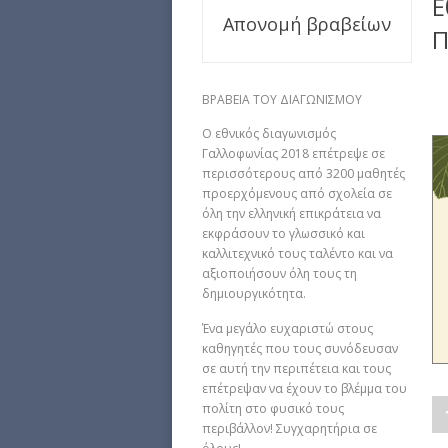
E
Απονομή βραβείων
Π
ΒΡΑΒΕΙΑ ΤΟΥ ΔΙΑΓΩΝΙΣΜΟΥ
O εθνικός διαγωνισμός
Γαλλοφωνίας 2018 επέτρεψε σε
περισσότερους από 3200 μαθητές
προερχόμενους από σχολεία σε
όλη την ελληνική επικράτεια να
εκφράσουν το γλωσσικό και
καλλιτεχνικό τους ταλέντο και να
αξιοποιήσουν όλη τους τη
δημιουργικότητα.
Ένα μεγάλο ευχαριστώ στους
καθηγητές που τους συνόδευσαν
σε αυτή την περιπέτεια και τους
επέτρεψαν να έχουν το βλέμμα του
πολίτη στο φυσικό τους
περιβάλλον! Συγχαρητήρια σε