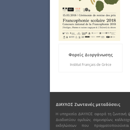
Φορείς Διοργάνωσης
Institut Français de Grèce
ΔΙΑΥΛΟΣ Ζωντανές μεταδόσεις
Η υπηρεσία ΔΙΑΥΛΟΣ αφορά τη ζωντανή 
Διαδικτύου ομιλιών, σεμιναρίων, καλλιτε
εκδηλώσεων που πραγματοποιούντα