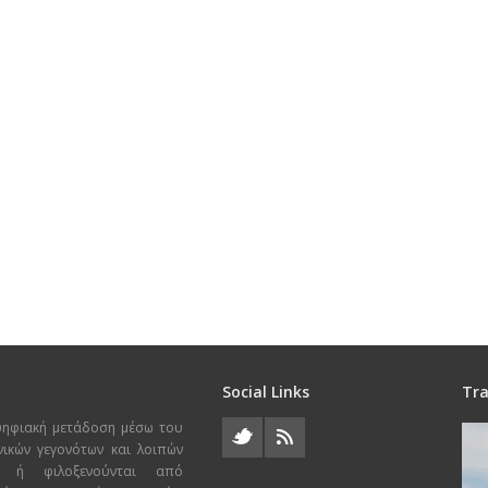
Social Links
Tra
ψηφιακή μετάδοση μέσω του
χνικών γεγονότων και λοιπών
ι ή φιλοξενούνται από