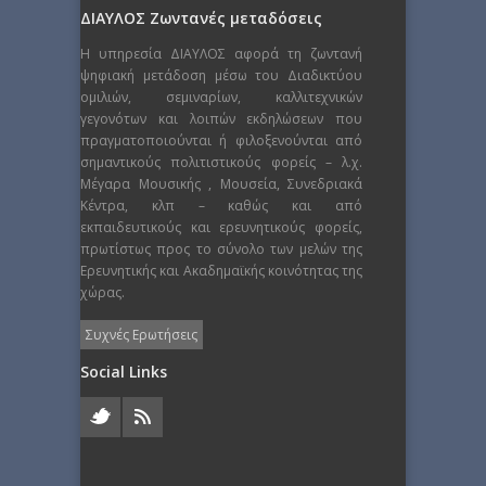
ΔΙΑΥΛΟΣ Ζωντανές μεταδόσεις
Η υπηρεσία ΔΙΑΥΛΟΣ αφορά τη ζωντανή
ψηφιακή μετάδοση μέσω του Διαδικτύου
ομιλιών, σεμιναρίων, καλλιτεχνικών
γεγονότων και λοιπών εκδηλώσεων που
πραγματοποιούνται ή φιλοξενούνται από
σημαντικούς πολιτιστικούς φορείς – λ.χ.
Μέγαρα Μουσικής , Μουσεία, Συνεδριακά
Κέντρα, κλπ – καθώς και από
εκπαιδευτικούς και ερευνητικούς φορείς,
πρωτίστως προς το σύνολο των μελών της
Ερευνητικής και Ακαδημαϊκής κοινότητας της
χώρας.
Συχνές Ερωτήσεις
Social Links