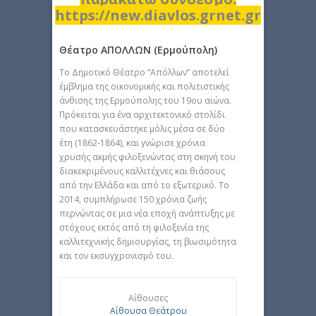
https://new.diavlos.grnet.gr
Θέατρο ΑΠΟΛΛΩΝ (Ερμούπολη)
Το Δημοτικό Θέατρο “Απόλλων” αποτελεί
έμβλημα της οικονομικής και πολιτιστικής
άνθισης της Ερμούπολης του 19ου αιώνα.
Πρόκειται για ένα αρχιτεκτονικό στολίδι
που κατασκευάστηκε μόλις μέσα σε δύο
έτη (1862-1864), και γνώρισε χρόνια
χρυσής ακμής φιλοξενώντας στη σκηνή του
διακεκριμένους καλλιτέχνες και θιάσους
από την Ελλάδα και από το εξωτερικό. Το
2014, συμπλήρωσε 150 χρόνια ζωής
περνώντας σε μια νέα εποχή ανάπτυξης με
στόχους εκτός από τη φιλοξενία της
καλλιτεχνικής δημιουργίας, τη βιωσιμότητα
και τον εκσυγχρονισμό του.
Αίθουσες
Αίθουσα Θεάτρου