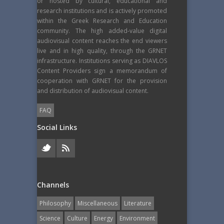
or hosted by cultural, educational and
research institutions and is actively promoted
within the Greek Research and Education
community. The high added-value digital
audiovisual content reaches the end viewers
live and in high quality, through the GRNET
infrastructure. Institutions serving as DIAVLOS
Content Providers sign a memorandum of
cooperation with GRNET for the provision
and distribution of audiovisual content.
FAQ
Social Links
Channels
Philosophy
Miscellaneous
Literature
Science
Culture
Energy
Εnvironment