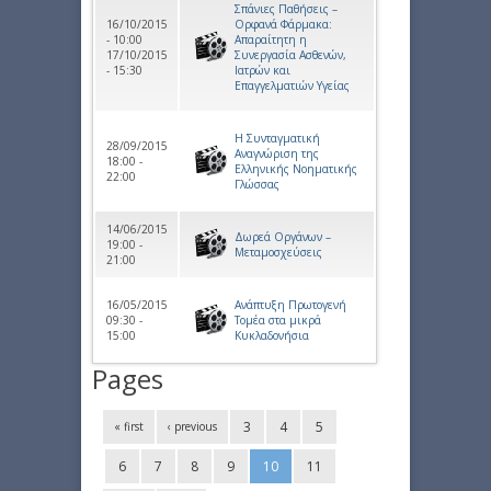
Σπάνιες Παθήσεις –
16/10/2015
Ορφανά Φάρμακα:
- 10:00
Απαραίτητη η
17/10/2015
Συνεργασία Ασθενών,
- 15:30
Ιατρών και
Επαγγελματιών Υγείας
Η Συνταγματική
28/09/2015
Αναγνώριση της
18:00 -
Ελληνικής Νοηματικής
22:00
Γλώσσας
14/06/2015
Δωρεά Οργάνων –
19:00 -
Μεταμοσχεύσεις
21:00
16/05/2015
Ανάπτυξη Πρωτογενή
09:30 -
Τομέα στα μικρά
15:00
Κυκλαδονήσια
Pages
3
4
5
« first
‹ previous
6
7
8
9
10
11