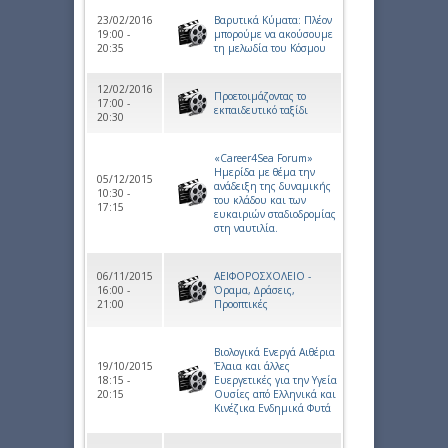
23/02/2016
Βαρυτικά Κύματα: Πλέον
19:00 -
μπορούμε να ακούσουμε
20:35
τη μελωδία του Κόσμου
12/02/2016
Προετοιμάζοντας το
17:00 -
εκπαιδευτικό ταξίδι
20:30
«Career4Sea Forum»
Ημερίδα με θέμα την
05/12/2015
ανάδειξη της δυναμικής
10:30 -
του κλάδου και των
17:15
ευκαιριών σταδιοδρομίας
στη ναυτιλία.
06/11/2015
ΑΕΙΦΟΡΟΣΧΟΛΕΙΟ -
16:00 -
Όραµα, ∆ράσεις,
21:00
Προοπτικές
Βιολογικά Ενεργά Αιθέρια
19/10/2015
Έλαια και άλλες
18:15 -
Ευεργετικές για την Υγεία
20:15
Ουσίες από Ελληνικά και
Κινέζικα Ενδημικά Φυτά