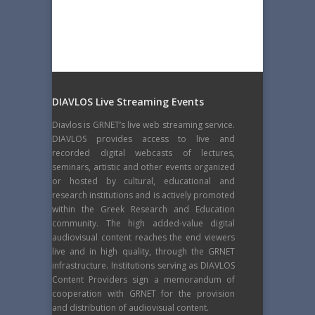
DIAVLOS Live Streaming Events
Diavlos is GRNET’s live web streaming service.
DIAVLOS provides access to live and
recorded digital webcasts of lectures,
seminars, artistic and other events organized
or hosted by cultural, educational and
research institutions and is actively promoted
within the Greek Research and Education
community. The high added-value digital
audiovisual content reaches the end viewers
live and in high quality, through the GRNET
infrastructure. Institutions serving as DIAVLOS
Content Providers sign a memorandum of
cooperation with GRNET for the provision
and distribution of audiovisual content.