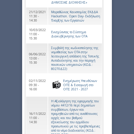
ΔΗΜΟΣΙΑΣ ΔΙΟΙΚΗΣΗΣ»
21/12/2021
Μαραθώνιος Καινοτομίας ΕΚΔΔΑ
11:30 -
Ηackathon. Open Day- Εκδήλωση
14:30
Έναρξης των Εργασιών
10/03/2022
Ενισχύοντας το Σύστημα
11:00 -
Διακυβέρνησης των ΟΤΑ
15:30
Συμβολή της κωδικοποίησης της
νομοθεσίας των ΟΤΑ στην
06/06/2022
λειτουργική απόδοση της Τοπικής
13:00 -
Αυτοδιοίκησης και την παροχή
15:30
ποιοτικών υπηρεσιών (ΚΩΔ.:
80270Δ22)
02/11/2022
Ενημέρωση Υπευθύνων
09:30 -
ΟΠΣ & Εισαγωγή στο
16:00
ΟΠΣ 2021 - 2027
Η Αξιολόγηση της εφαρμογής του
νόμου 4412/16 περί δημοσίων
συμβάσεων, έργων και
16/11/2022
προμηθειών από τις αναθέτουσες
11:00 -
αρχές και του βαθμού
14:30
εξοικείωσης του αρμόδιου
προσωπικού με τις προβλεπόμενες
από το νόμο διαδικασίες (ΚΩΔ.: