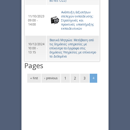
80165 Ο22)
Ανάπτυξη δεξιοτήτων
11/10/2023
στελεχών εκπαίδευσης:
09:00 -
Στρατηγικές και
14:00
πρακτικές υποστήριξης
εκπαιδευτικών
Βασικά Μητρώα: Μετάβαση από
10/12/2024
τις δημόσιες υπηρεσίες με
10:00 -
επίκεντρο τα έγγραφα στις
13:15
δημόσιες Υπηρεσίες με επίκεντρο
τα Δεδομένα
Pages
1
2
3
« first
‹ previous
4