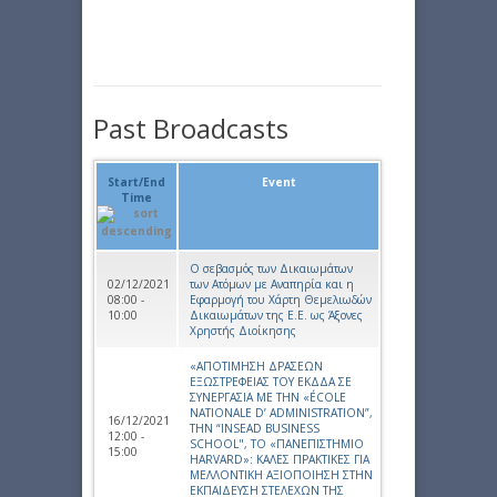
Past Broadcasts
Start/End
Event
Time
Ο σεβασμός των Δικαιωμάτων
02/12/2021
των Ατόμων με Αναπηρία και η
08:00 -
Εφαρμογή του Χάρτη Θεμελιωδών
10:00
Δικαιωμάτων της Ε.Ε. ως Άξονες
Χρηστής Διοίκησης
«ΑΠΟΤΙΜΗΣΗ ΔΡΑΣΕΩΝ
ΕΞΩΣΤΡΕΦΕΙΑΣ ΤΟΥ ΕΚΔΔΑ ΣΕ
ΣΥΝΕΡΓΑΣΙΑ ΜΕ ΤΗΝ «ÉCOLE
NATIONALE D’ ADMINISTRATION”,
16/12/2021
ΤΗΝ “INSEAD BUSINESS
12:00 -
SCHOOL", ΤΟ «ΠΑΝΕΠΙΣΤΗΜΙΟ
15:00
HARVARD»: ΚΑΛΕΣ ΠΡΑΚΤΙΚΕΣ ΓΙΑ
ΜΕΛΛΟΝΤΙΚΗ ΑΞΙΟΠΟΙΗΣΗ ΣΤΗΝ
ΕΚΠΑΙΔΕΥΣΗ ΣΤΕΛΕΧΩΝ ΤΗΣ