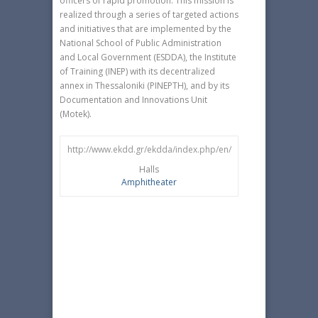
officers of rapid promotion. This mission is
realized through a series of targeted actions
and initiatives that are implemented by the
National School of Public Administration
and Local Government (ESDDA), the Institute
of Training (ΙΝΕP) with its decentralized
annex in Thessaloniki (PINEPTH), and by its
Documentation and Innovations Unit
(Motek).
http://www.ekdd.gr/ekdda/index.php/en/
Halls
Amphitheater