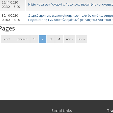
25/11/2020
Η βία κατά των Γυναικών: Πρακτικές πρόληψης και αντιμ
09:30 - 15:00
30/10/2020
Διερεύνηση της ικανοποίησης των πολιτών από τις υπηρ
09:00 - 14:00
Παρουσίαση των Αποτελεσμάτων Έρευνας του Ινστιτούτο
Pages
1
2
3
4
« first
‹ previous
next ›
last »
Social Links
Tra