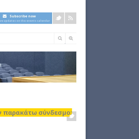
Subscribe now
ive updates on the events calendar
Φόρμα
αναζήτησης
ον παρακάτω σύνδεσμο: