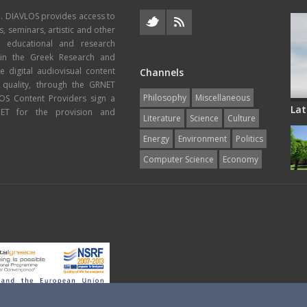
e. DIAVLOS provides access to
s, seminars, artistic and other
, educational and research
thin the Greek Research and
 digital audiovisual content
Channels
 quality, through the GRNET
Philosophy
Miscellaneous
VLOS Content Providers sign a
Lat
T for the provision and
Literature
Science
Culture
Energy
Εnvironment
Politics
Computer Science
Economy