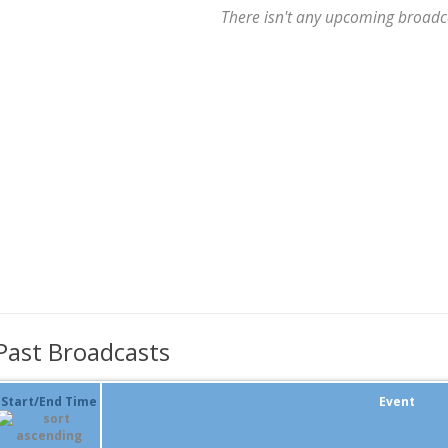
There isn't any upcoming broadc
Past Broadcasts
Start/End Time
Event