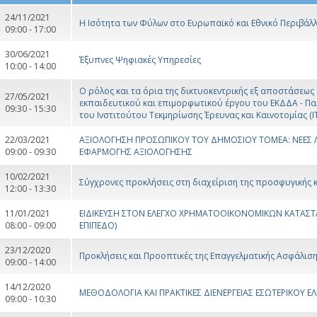
24/11/2021
Η Ισότητα των Φύλων στο Ευρωπαϊκό και Εθνικό Περιβάλλ
09:00 - 17:00
30/06/2021
Έξυπνες Ψηφιακές Υπηρεσίες
10:00 - 14:00
Ο ρόλος και τα όρια της δικτυοκεντρικής εξ αποστάσεως
27/05/2021
εκπαιδευτικού και επιμορφωτικού έργου του ΕΚΔΔΑ - Π
09:30 - 15:30
του Ινστιτούτου Τεκμηρίωσης Έρευνας και Καινοτομίας (Ι
22/03/2021
ΑΞΙΟΛΟΓΗΣΗ ΠΡΟΣΩΠΙΚΟΥ ΤΟΥ ΔΗΜΟΣΙΟΥ ΤΟΜΕΑ: ΝΕΕΣ Λ
09:00 - 09:30
ΕΦΑΡΜΟΓΗΣ ΑΞΙΟΛΟΓΗΣΗΣ
10/02/2021
Σύγχρονες προκλήσεις στη διαχείριση της προσφυγικής κ
12:00 - 13:30
11/01/2021
ΕΙΔΙΚΕΥΣΗ ΣΤΟΝ ΕΛΕΓΧΟ ΧΡΗΜΑΤΟΟΙΚΟΝΟΜΙΚΩΝ ΚΑΤΑΣ
08:00 - 09:00
ΕΠΙΠΕΔΟ)
23/12/2020
Προκλήσεις και Προοπτικές της Επαγγελματικής Ασφάλισ
09:00 - 14:00
14/12/2020
ΜΕΘΟΔΟΛΟΓΙΑ ΚΑΙ ΠΡΑΚΤΙΚΕΣ ΔΙΕΝΕΡΓΕΙΑΣ ΕΣΩΤΕΡΙΚΟΥ Ε
09:00 - 10:30