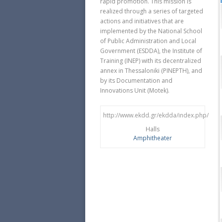
rapid promotion. This mission is
realized through a series of targeted
actions and initiatives that are
implemented by the National School
of Public Administration and Local
Government (ESDDA), the Institute of
Training (ΙΝΕP) with its decentralized
annex in Thessaloniki (PINEPTH), and
by its Documentation and
Innovations Unit (Motek).
http://www.ekdd.gr/ekdda/index.php/en/
Halls
Amphitheater