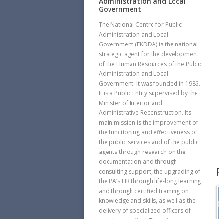
Administration and Local
Government
The National Centre for Public
Administration and Local
Government (EKDDA) is the national
strategic agent for the development
of the Human Resources of the Public
Administration and Local
Government. It was founded in 1983.
It is a Public Entity supervised by the
Minister of Interior and
Administrative Reconstruction. Its
main mission is the improvement of
the functioning and effectiveness of
the public services and of the public
agents through research on the
documentation and through
consulting support, the upgrading of
the PA’s HR through life-long learning
and through certified training on
knowledge and skills, as well as the
delivery of specialized officers of