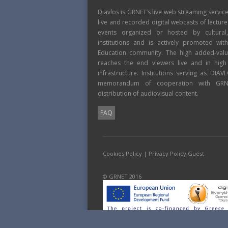
Diavlos is GRNET’s live web streaming servic
live and recorded digital webcasts of lecture
events organized or hosted by cultural
institutions and is actively promoted wi
Education community. The high added-value
reaches the end viewers live and in high
infrastructure. Institutions serving as DIA
memorandum of cooperation with GRNE
distribution of audiovisual content.
FAQ
Cookies Policy
|
Privacy Policy Guest
© GRNET 2016