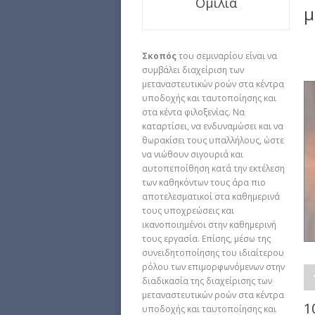
Ομιλία
μ
Σκοπός
του σεμιναρίου είναι να
συμβάλει διαχείριση των
μεταναστευτικών ροών στα κέντρα
υποδοχής και ταυτοποίησης και
στα κέντα φιλοξενίας. Να
καταρτίσει, να ενδυναμώσει και να
θωρακίσει τους υπαλλήλους, ώστε
να νιώθουν σιγουριά και
αυτοπεποίθηση κατά την εκτέλεση
των καθηκόντων τους άρα πιο
αποτελεσματικοί στα καθημερινά
τους υποχρεώσεις και
ικανοποιημένοι στην καθημερινή
τους εργασία. Επίσης, μέσω της
συνειδητοποίησης του ιδιαίτερου
ρόλου των επιμορφωνόμενων στην
διαδικασία της διαχείρισης των
μεταναστευτικών ροών στα κέντρα
1
υποδοχής και ταυτοποίησης και