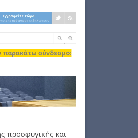
Εγγραφείτε τώρα
άνετε το πρόγραμμα εκδηλώσεων
Φόρμα
αναζήτησης
ον παρακάτω σύνδεσμο:
ης προσφυγικής και