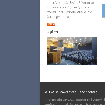
στα κέντρα φιλοξενίας δύναται να
καταστεί εφικτός ο στόχος που
τελικά θα συμβάλουν στην ομαλή
λειτουργία τους.
Αφίσα
ΔΙΑΥΛΟΣ Ζωντανές μεταδόσεις
Η υπηρεσία ΔΙΑΥΛΟΣ αφορά τη ζωντανή 
Διαδικτύου ομιλιών, σεμιναρίων, καλλιτε