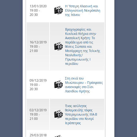
13/01/2020
Η Ύστερη Κλασική και
19:00 -
Ελληνιστική Νεκρόπολη
20:30
της Ιτάνου​
Βραχογραφίες και
Κυκλικά Κτήρια στην
Ανατολική Κρήτη: Το
16/12/2019
παράδειγμα από τις
19:00 -
θέσεις Σώπατα και
21:00
Μεσόρραχη της Τελικής
Νεολιθικής/
Πρωτομινωικής Ι
περιόδου
Στη σκιά του
09/12/2019
Μινώταυρου – Πρόσφατες
19:00 -
ανασκαφές στο Σίσι
20:30
Λασιθίου Κρήτης
Ένας ασύλητος
02/12/2019
θαλαμοειδής τάφος
19:00 -
Υστερομινωικής ΙΙΙΑ-Β
21:00
περιόδου στο Κεντρί
Ιεράπετρας
29/03/2018