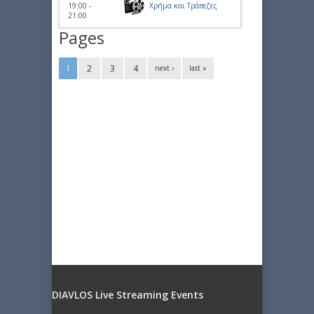
19:00 -
Χρήμα και Τράπεζες
21:00
Pages
2
3
4
1
next ›
last »
DIAVLOS Live Streaming Events