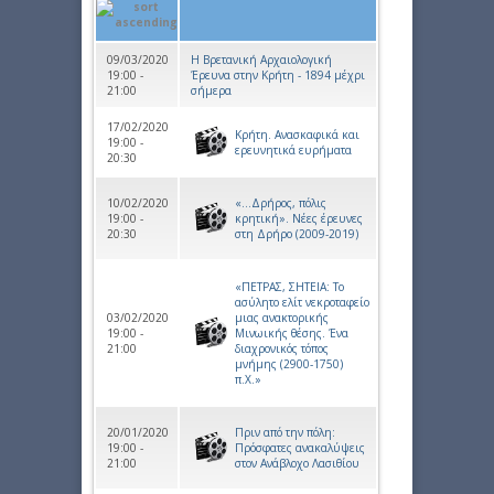
09/03/2020
Η Βρετανική Αρχαιολογική
19:00 -
Έρευνα στην Κρήτη - 1894 μέχρι
21:00
σήμερα
17/02/2020
Kρήτη. Ανασκαφικά και
19:00 -
ερευνητικά ευρήματα
20:30
10/02/2020
«…Δρήρος, πόλις
19:00 -
κρητική». Νέες έρευνες
20:30
στη Δρήρο (2009-2019)
«ΠΕΤΡΑΣ, ΣΗΤΕΙΑ: Το
ασύλητο ελίτ νεκροταφείο
03/02/2020
μιας ανακτορικής
19:00 -
Μινωικής θέσης. Ένα
21:00
διαχρονικός τόπος
μνήμης (2900-1750)
π.Χ.»​
20/01/2020
Πριν από την πόλη:
19:00 -
Πρόσφατες ανακαλύψεις
21:00
στον Ανάβλοχο Λασιθίου​