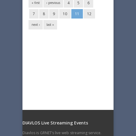
4
5
6
« first
‹ previous
7
8
9
10
11
12
next ›
last »
DIAVLOS Live Streaming Events
Diavlos is GRNET’s live web streaming service.