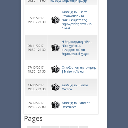
09:50 - 18:00
τον σχεδιασμό στην πράξη»
Διάλεξη του Pierre
Rosanvallon - Τα
07/11/2017
διακυβεύματα της
19:30 - 21:30
δημοκρατίας στον 21ο
αιώνα
Η δημιουργική πόλη -
06/11/2017
Νέες χρήσεις,
19:30 - 21:30
συνεργατικοί και
δημιουργικοί χώροι
27/10/2017
Οικοδόμηση της μνήμης
19:30 - 21:30
| Maison d’Izieu
11/10/2017
Διάλεξη του Carlos
19:30 - 21:30
Moreno
09/10/2017
Διάλεξη του Vincent
19:30 - 22:00
Descombes
Pages