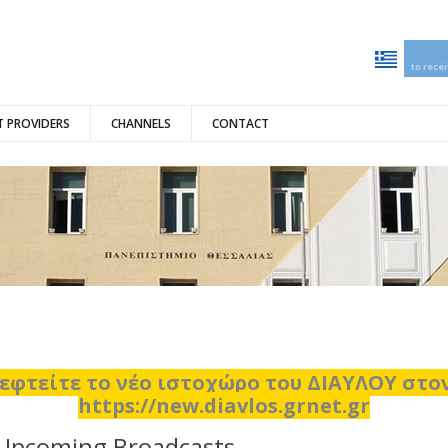
to rece
 PROVIDERS
CHANNELS
CONTACT
εφτείτε το νέο ιστοχώρο του ΔΙΑΥΛΟΥ στ
https://new.diavlos.grnet.gr
Upcoming Broadcasts