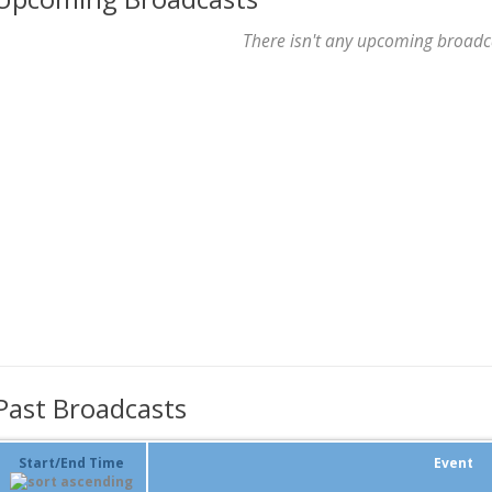
There isn't any upcoming broadc
Past Broadcasts
Start/End Time
Event