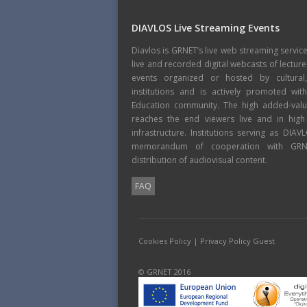
DIAVLOS Live Streaming Events
Diavlos is GRNET’s live web streaming servic
live and recorded digital webcasts of lecture
events organized or hosted by cultural
institutions and is actively promoted wi
Education community. The high added-value
reaches the end viewers live and in high
infrastructure. Institutions serving as DIA
memorandum of cooperation with GRNE
distribution of audiovisual content.
FAQ
Cookies Policy
|
Privacy Policy Guest
© GRNET 2016