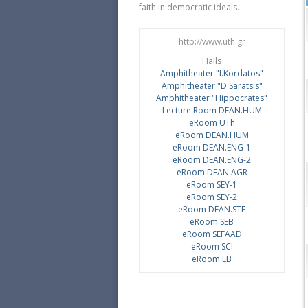
faith in democratic ideals.
http://www.uth.gr
Halls
Amphitheater "I.Κordatos"
Amphitheater "D.Saratsis"
Amphitheater "Hippocrates"
Lecture Room DEAN.HUM
eRoom UTh
eRoom DEAN.HUM
eRoom DEAN.ENG-1
eRoom DEAN.ENG-2
eRoom DEAN.AGR
eRoom SEY-1
eRoom SEY-2
eRoom DEAN.STE
eRoom SEB
eRoom SEFAAD
eRoom SCI
eRoom EB