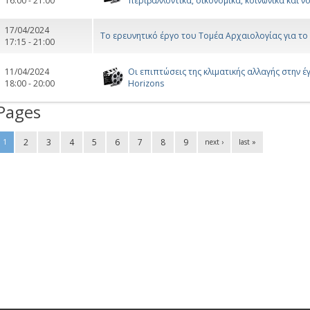
16:00 - 21:00
περιβαλλοντικά, οικονομικά, κοινωνικά και ν
17/04/2024
To ερευνητικό έργο του Τομέα Αρχαιολογίας για το
17:15 - 21:00
11/04/2024
Οι επιπτώσεις της κλιματικής αλλαγής στην έ
18:00 - 20:00
Horizons
Pages
2
3
4
5
6
7
8
9
1
next ›
last »