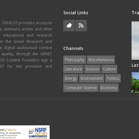
Social Links
Tra
e. DIAVLOS provides access to
s, seminars, artistic and other
, educational and research
thin the Greek Research and
 digital audiovisual content
Channels
 quality, through the GRNET
Philosophy
Miscellaneous
VLOS Content Providers sign a
Lat
T for the provision and
Literature
Science
Culture
Energy
Εnvironment
Politics
Computer Science
Economy