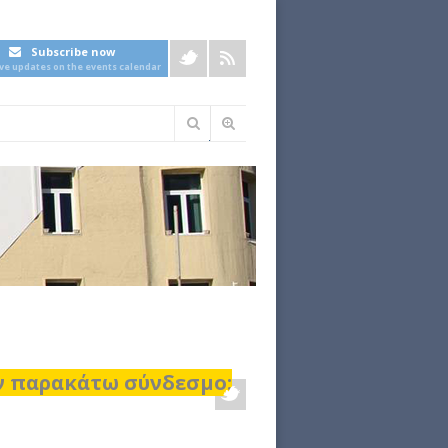
Subscribe now
ive updates on the events calendar
Φόρμα
αναζήτησης
ον παρακάτω σύνδεσμο: