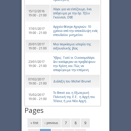
Λόγοι για να ελπίζουμε, ένα
15/12/2016
απόγευμα με την δρ. Τζέιν
19:00 - 21:00
Γκούντολ, DBE
Αρχαίο θέατρο Αχαρνών: 10
17/01/2017
χρόνια από την αποκάλυψη ενός
19:00 - 21:00
σπουδαίου μνημείου
20/01/2017
Μια παγκόσμια ιστορία της
19:00 - 21:00
σεξουαλικής βίας
Ύβρις: Γιατί οι Οικονομολόγοι
23/01/2017
δεν κατάφεραν να προβλέψουν
19:00 - 21:00
την Κρίση και Πώς να
αποφύγουμε την επόμενη
07/02/2017
Διάλεξη του Michel Brunet
19:00 - 21:00
Το Brexit και η Εξωτερική
15/02/2017
Πολιτική της Ε.Ε.: η Αρχή του
19:00 - 21:00
Τέλους ή μια Νέα Αρχή;
Pages
7
8
9
« first
‹ previous