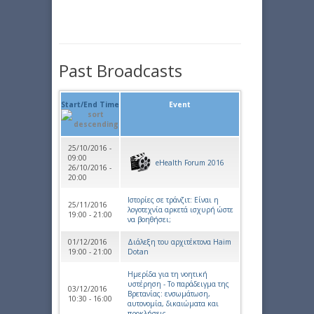
Past Broadcasts
Start/End Time
Event
25/10/2016 -
09:00
eHealth Forum 2016
26/10/2016 -
20:00
Ιστορίες σε τράνζιτ: Είναι η
25/11/2016
λογοτεχνία αρκετά ισχυρή ώστε
19:00 - 21:00
να βοηθήσει;
01/12/2016
Διάλεξη του αρχιτέκτονα Haim
19:00 - 21:00
Dotan
Ημερίδα για τη νοητική
υστέρηση - Το παράδειγμα της
03/12/2016
Βρετανίας: ενσωμάτωση,
10:30 - 16:00
αυτονομία, δικαιώματα και
προκλήσεις