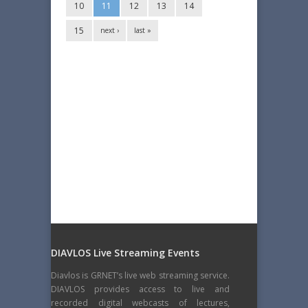
10
11
12
13
14
15
next ›
last »
DIAVLOS Live Streaming Events
Diavlos is GRNET’s live web streaming service.
DIAVLOS provides access to live and
recorded digital webcasts of lectures,