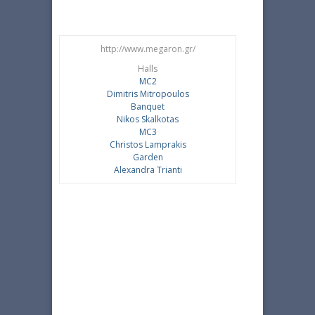
http://www.megaron.gr/
Halls
MC2
Dimitris Mitropoulos
Banquet
Nikos Skalkotas
MC3
Christos Lamprakis
Garden
Alexandra Trianti