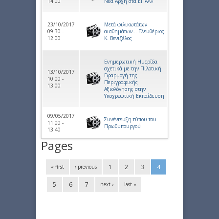
14:00
Νέα Αρχή στα ΕΠΑΛ»
23/10/2017
Μετά φιλικωτάτων
09:30 -
αισθημάτων… Ελευθέριος
12:00
Κ. Βενιζέλος
Ενημερωτική Ημερίδα
σχετικά με την Πιλοτική
13/10/2017
Εφαρμογή της
10:00 -
Περιγραφικής
13:00
Αξιολόγησης στην
Υποχρεωτική Εκπαίδευση
09/05/2017
Συνέντευξη τύπου του
11:00 -
Πρωθυπουργού
13:40
Pages
1
2
3
4
« first
‹ previous
5
6
7
next ›
last »