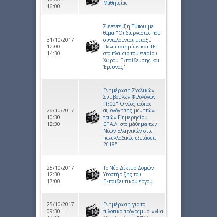
Μαθητείας
16:00
Συνέντευξη Τύπου με
θέμα "Oι διεργασίες που
31/10/2017
συντελούνται μεταξύ
12:00 -
Πανεπιστημίων και ΤΕΙ
14:30
στο πλαίσιο του ενιαίου
Χώρου Εκπαίδευσης και
Έρευνας"
Ενημέρωση Σχολικών
Συμβούλων Φιλολόγων
ΠΕ02" Ο νέος τρόπος
26/10/2017
αξιολόγησης μαθητών/
10:30 -
τριών Γ΄ ημερησίου
12:30
ΕΠΑ.Λ. στο μάθημα των
Νέων Ελληνικών στις
πανελλαδικές εξετάσεις
2018"
25/10/2017
Tο Νέο Δίκτυο Δομών
12:30 -
Υποστήριξης του
17:00
Εκπαιδευτικού έργου
25/10/2017
Ενημέρωση για το
09:30 -
πιλοτικό πρόγραμμα «Μια