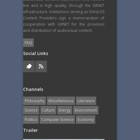
live and in high quality, through the GRNET
infrastructure. Institutions serving as DIAVLOS
Content Providers sign a memorandum of
cooperation with GRNET for the provision
and distribution of audiovisual content.
FAQ
Social Links
Channels
Philosophy
Miscellaneous
Literature
Science
Culture
Energy
Εnvironment
Politics
Computer Science
Economy
Trailer