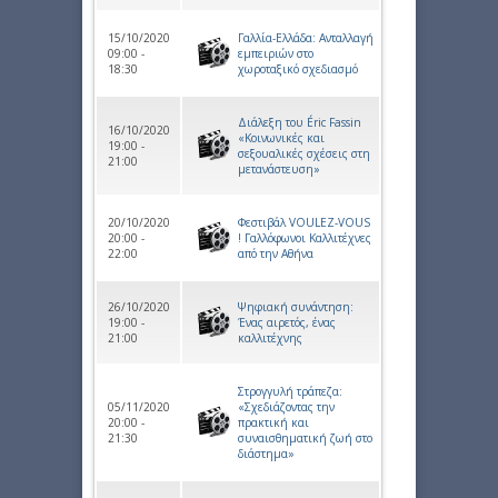
15/10/2020
Γαλλία-Ελλάδα: Ανταλλαγή
09:00 -
εμπειριών στο
18:30
χωροταξικό σχεδιασμό
Διάλεξη του Éric Fassin
16/10/2020
«Κοινωνικές και
19:00 -
σεξουαλικές σχέσεις στη
21:00
μετανάστευση»
20/10/2020
Φεστιβάλ VOULEZ-VOUS
20:00 -
! Γαλλόφωνοι Καλλιτέχνες
22:00
από την Αθήνα
26/10/2020
Ψηφιακή συνάντηση:
19:00 -
Ένας αιρετός, ένας
21:00
καλλιτέχνης
Στρογγυλή τράπεζα:
05/11/2020
«Σχεδιάζοντας την
20:00 -
πρακτική και
21:30
συναισθηματική ζωή στο
διάστημα»