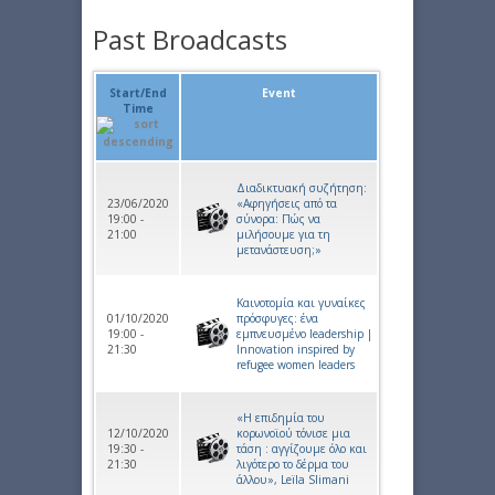
Past Broadcasts
Start/End
Event
Time
Διαδικτυακή συζήτηση:
23/06/2020
«Αφηγήσεις από τα
19:00 -
σύνορα: Πώς να
21:00
μιλήσουμε για τη
μετανάστευση;»
Καινοτομία και γυναίκες
01/10/2020
πρόσφυγες: ένα
19:00 -
εμπνευσμένο leadership |
21:30
Innovation inspired by
refugee women leaders
«Η επιδημία του
12/10/2020
κορωνοϊού τόνισε μια
19:30 -
τάση : αγγίζουμε όλο και
21:30
λιγότερο το δέρμα του
άλλου», Leïla Slimani