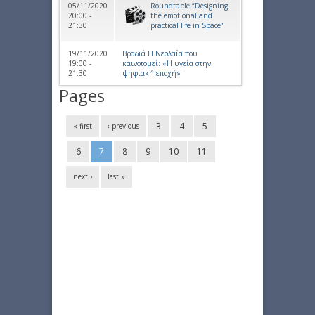
05/11/2020
Roundtable “Designing
20:00 -
the emotional and
21:30
practical life in Space”
19/11/2020
Βραδιά Η Νεολαία που
19:00 -
καινοτομεί: «Η υγεία στην
21:30
ψηφιακή εποχή»
Pages
3
4
5
« first
‹ previous
6
7
8
9
10
11
next ›
last »