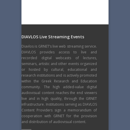
DIAVLOS Live Streaming Events
Diavlos is GRNET’s live web streaming service.
DIAVLOS provides access to live and
recorded digital webcasts of lectures,
seminars, artistic and other events organized
or hosted by cultural, educational and
research institutions and is actively promoted
within the Greek Research and Education
community. The high added-value digital
audiovisual content reaches the end viewers
live and in high quality, through the GRNET
infrastructure. Institutions serving as DIAVLOS
Content Providers sign a memorandum of
cooperation with GRNET for the provision
and distribution of audiovisual content.