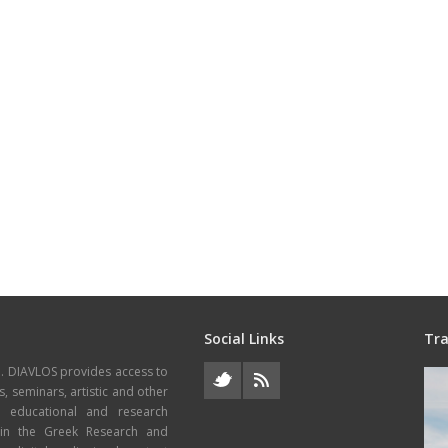
Social Links
Tra
e. DIAVLOS provides access to
s, seminars, artistic and other
, educational and research
thin the Greek Research and