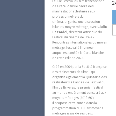
Le 23e Festival du film francophone
2
de Grèce, dans le cadre des
manifestations destinées aux
professionnel-le-s du
cinéma, organise une discussion-
bilan du moyen métrage, avec
Giulio
Cassadei
, directeur artistique du
Festival du cinéma de Brive -
Rencontres internationales du moyen
métrage, festival à l'honneur –
auquel est confiée la Carte blanche
de cette édition 2023.
Créé en 2004 par la Société française
des réalisateurs de films - qui
organise également la Quinzaine des
réalisateurs à Cannes - le Festival du
film de Brive est le premier festival
au monde entièrement consacré aux
moyens métrages (30' à 60').
Il propose cette année dans la
programmation du FFF six moyens
métrages issus de ses deux