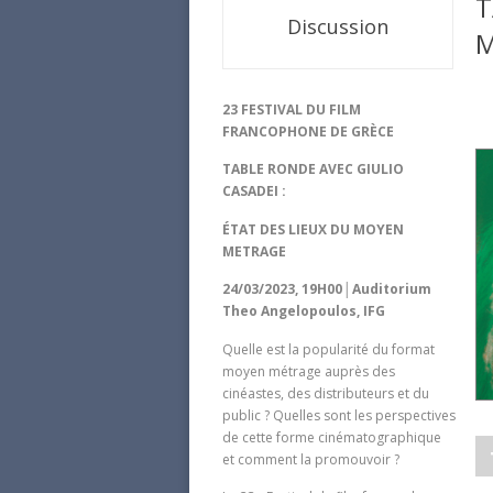
T
Discussion
M
23 FESTIVAL DU FILM
FRANCOPHONE DE GRÈCE
TABLE RONDE AVEC GIULIO
CASADEI :
ÉTAT DES LIEUX DU MOYEN
METRAGE
24/03/2023, 19H00│Auditorium
Theo Angelopoulos, IFG
Quelle est la popularité du format
moyen métrage auprès des
cinéastes, des distributeurs et du
public ? Quelles sont les perspectives
de cette forme cinématographique
et comment la promouvoir ?