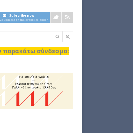
Subscribe now
ive updates on the events calendar
Φόρμα
αναζήτησης
ον παρακάτω σύνδεσμο: