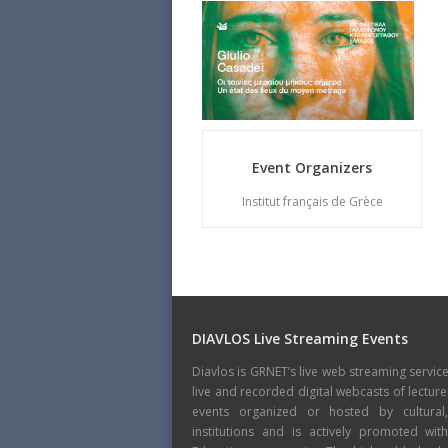
Event Organizers
Institut français de Grèce
DIAVLOS Live Streaming Events
Diavlos is GRNET’s live web streaming servic
live and recorded digital webcasts of lecture
events organized or hosted by cultural
institutions and is actively promoted wi