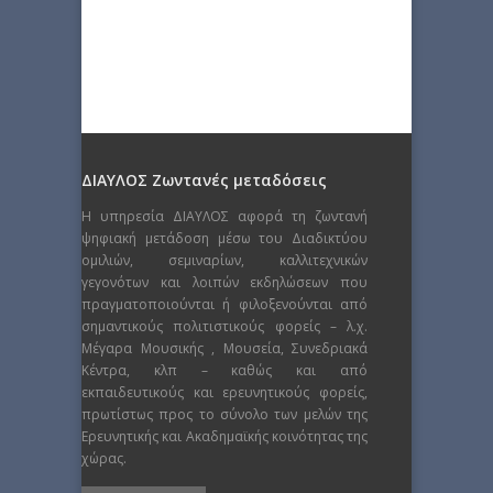
ΔΙΑΥΛΟΣ Ζωντανές μεταδόσεις
Η υπηρεσία ΔΙΑΥΛΟΣ αφορά τη ζωντανή
ψηφιακή μετάδοση μέσω του Διαδικτύου
ομιλιών, σεμιναρίων, καλλιτεχνικών
γεγονότων και λοιπών εκδηλώσεων που
πραγματοποιούνται ή φιλοξενούνται από
σημαντικούς πολιτιστικούς φορείς – λ.χ.
Μέγαρα Μουσικής , Μουσεία, Συνεδριακά
Κέντρα, κλπ – καθώς και από
εκπαιδευτικούς και ερευνητικούς φορείς,
πρωτίστως προς το σύνολο των μελών της
Ερευνητικής και Ακαδημαϊκής κοινότητας της
χώρας.