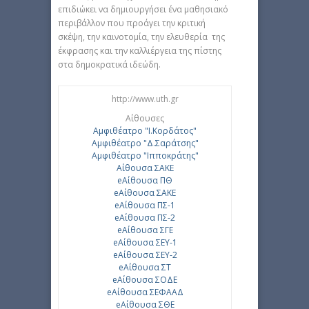
επιδιώκει να δημιουργήσει ένα μαθησιακό
περιβάλλον που προάγει την κριτική
σκέψη, την καινοτομία, την ελευθερία της
έκφρασης και την καλλιέργεια της πίστης
στα δημοκρατικά ιδεώδη.
http://www.uth.gr
Αίθουσες
Αμφιθέατρο "Ι.Κορδάτος"
Αμφιθέατρο "Δ.Σαράτσης"
Αμφιθέατρο "Ιπποκράτης"
Αίθουσα ΣΑΚΕ
eΑίθουσα ΠΘ
eΑίθουσα ΣΑΚΕ
eΑίθουσα ΠΣ-1
eΑίθουσα ΠΣ-2
eΑίθουσα ΣΓΕ
eΑίθουσα ΣΕΥ-1
eΑίθουσα ΣΕΥ-2
eΑίθουσα ΣΤ
eΑίθουσα ΣΟΔΕ
eΑίθουσα ΣΕΦΑΑΔ
eΑίθουσα ΣΘΕ