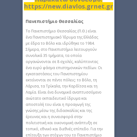
https://new.diavlos.grnet.gr
Πανεπιστήμιο Θεσσαλίας
Το Πανεπιστήμιο Θεσσαλίας (Π.Θ.) είναι
ένα Πανεπιστημιακό Ίδρυμα της Ελλάδας
με έδρα το Βόλο και ιδρύθηκε το 1984.
Σήμερα, στο Πανεπιστήμιο λειτουργούν
συνολικά 35 τμήματα, τα οποία
οργανώνονται σε 8 σχολές, καλύπτοντας
ένα ευρύ φάσμα επιστημονικών πεδίων. Οι
εγκαταστάσεις του Πανεπιστημίου
εκτείνονται σε πέντε πόλεις: το Βόλο, τη
Λάρισα, τα Τρίκαλα, την Καρδίτσα και τη
Λαμία. Είναι ένα δυναμικά αναπτυσσόμενο
ανώτατο εκπαιδευτικό ίδρυμα και
αποστολή του είναι η προαγωγή της
γνώσης μέσω της διδασκαλίας και της
έρευνας και η συνεισφορά στην
πολιτιστική και οικονομική ανάπτυξη σε
τοπικό, εθνικό και διεθνές επίπεδο. Για την
επίτευξη των στόχων του το Πανεπιστήμιο