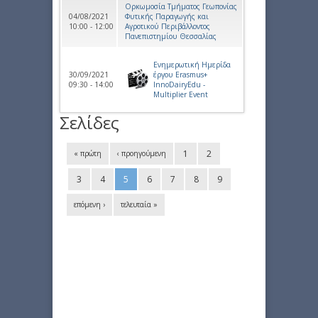
Ορκωμοσία Τμήματος Γεωπονίας
04/08/2021
Φυτικής Παραγωγής και
10:00 - 12:00
Αγροτικού Περιβάλλοντος
Πανεπιστημίου Θεσσαλίας
Ενημερωτική Ημερίδα
30/09/2021
έργου Erasmus+
09:30 - 14:00
InnoDairyEdu -
Multiplier Event
Σελίδες
1
2
« πρώτη
‹ προηγούμενη
3
4
5
6
7
8
9
επόμενη ›
τελευταία »