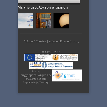
Με την μεγαλύτερη απήχηση
Πολιτική Cookies
|
Δήλωση Ιδιωτικότητας
© GRNET 2016
Με τη
συγχρηματοδότηση της
Ελλάδας και της
Ευρωπαϊκής Ένωσης