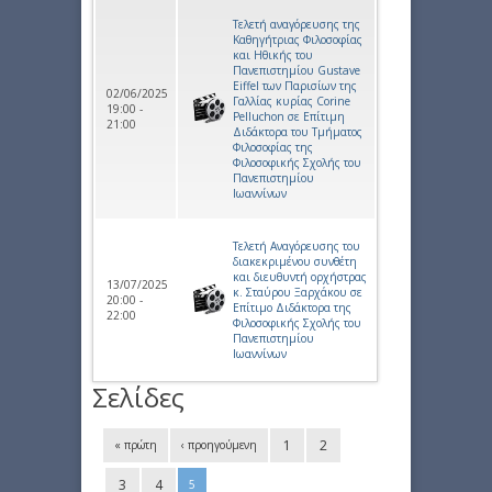
Τελετή αναγόρευσης της
Καθηγήτριας Φιλοσοφίας
και Ηθικής του
Πανεπιστημίου Gustave
Eiffel των Παρισίων της
02/06/2025
Γαλλίας κυρίας Corine
19:00 -
Pelluchon σε Επίτιμη
21:00
Διδάκτορα του Τμήματος
Φιλοσοφίας της
Φιλοσοφικής Σχολής του
Πανεπιστημίου
Ιωαννίνων
Τελετή Αναγόρευσης του
διακεκριμένου συνθέτη
και διευθυντή ορχήστρας
13/07/2025
κ. Σταύρου Ξαρχάκου σε
20:00 -
Επίτιμο Διδάκτορα της
22:00
Φιλοσοφικής Σχολής του
Πανεπιστημίου
Ιωαννίνων
Σελίδες
1
2
« πρώτη
‹ προηγούμενη
3
4
5