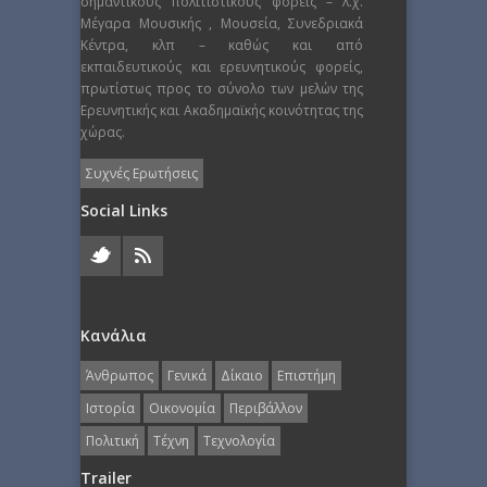
σημαντικούς πολιτιστικούς φορείς – λ.χ.
Μέγαρα Μουσικής , Μουσεία, Συνεδριακά
Κέντρα, κλπ – καθώς και από
εκπαιδευτικούς και ερευνητικούς φορείς,
πρωτίστως προς το σύνολο των μελών της
Ερευνητικής και Ακαδημαϊκής κοινότητας της
χώρας.
Συχνές Ερωτήσεις
Social Links
Κανάλια
Άνθρωπος
Γενικά
Δίκαιο
Επιστήμη
Ιστορία
Οικονομία
Περιβάλλον
Πολιτική
Τέχνη
Τεχνολογία
Trailer