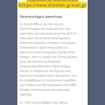
https://new.diavlos.grnet.gr
Πανεπιστήμιο Ιωαννίνων
Οι προσπάθειες για την ίδρυση
Πανεπιστημίου στα Ιωάννινα και στην
ευρύτερη περιοχή μαρτυρούνται από τα
τελευταία προεπαναστατικά χρόνια.
Εκείνη την περίοδο, επιφανείς Ηπειρώτες
διανοούμενοι είχαν επιχειρήσει να
ιδρύσουν πανεπιστημιακές Σχολές στην
Ήπειρο. Από τις αρχές του ’50 και αμέσως
μετά την ίδρυση της Εταιρείας
Ηπειρωτικών Μελετών (1954), υπήρχε
έντονο το αίτημα για την ίδρυση ενός
Ανώτατου Εκπαιδευτικού Ιδρύματος, που
θα επιβεβαίωνε το πολιτιστικό παρελθόν
της Ηπείρου και θα αναδείκνυε από κάθε
άποψη τα Ιωάννινα και την ευρύτερη
περιοχή.
Το 1962 συγκροτήθηκε στην Αθήνα