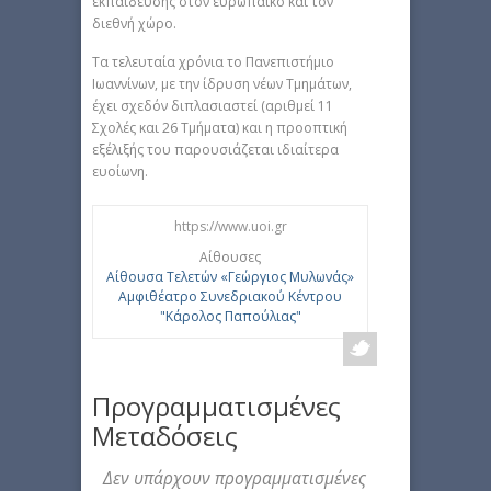
εκπαίδευσης στον ευρωπαϊκό και τον
διεθνή χώρο.
Τα τελευταία χρόνια το Πανεπιστήμιο
Ιωαννίνων, με την ίδρυση νέων Τμημάτων,
έχει σχεδόν διπλασιαστεί (αριθμεί 11
Σχολές και 26 Τμήματα) και η προοπτική
εξέλιξής του παρουσιάζεται ιδιαίτερα
ευοίωνη.
https://www.uoi.gr
Αίθουσες
Aίθουσα Τελετών «Γεώργιος Μυλωνάς»
Αμφιθέατρο Συνεδριακού Κέντρου
"Κάρολος Παπούλιας"
Προγραμματισμένες
Μεταδόσεις
Δεν υπάρχουν προγραμματισμένες