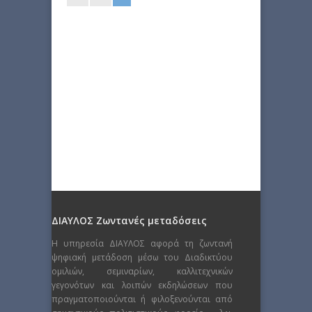
ΔΙΑΥΛΟΣ Ζωντανές μεταδόσεις
Η υπηρεσία ΔΙΑΥΛΟΣ αφορά τη ζωντανή
ψηφιακή μετάδοση μέσω του Διαδικτύου
ομιλιών, σεμιναρίων, καλλιτεχνικών
γεγονότων και λοιπών εκδηλώσεων που
πραγματοποιούνται ή φιλοξενούνται από