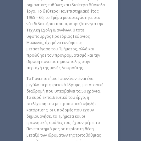
σημαντικές ευθύνες και ιδιαίτερα δύσκολο
έργο. Το δεύτερο Πανεπιστημιακό έτος
1965 – 66, το Τμήμα μεταστεγάστηκε στο
νέο διδακτήριο που προοριζόταν για την
Τεχνική Σχολή Ιωαννίνων. 0 τότε
υφυπουργός Προεδρίας Γεώργιος
Μυλωνάς, όχι μόνο ευνόησε τη
μεταστέγαση του Τμήματος, αλλά και
προώθησε τον προγραμματισμό και την
ίδρυση πανεπιστημιούπολης στην
περιοχή της μονής Δουρούτης.
Το Πανεπιστήμιο Ιωαννίνων είναι ένα
μεγάλο περιφερειακό Ίδρυμα, με ιστορική
διαδρομή που υπερβαίνει τα 50 χρόνια.
Το ευρύ εκπαιδευτικό του έργο, η
στελέχωσή του με προσωπικό υψηλής
κατάρτισης, οι υποδομές που έχουν
δημιουργήσει τα Τμήματα και οι
ερευνητικές ομάδες του, έχουν φέρει το
Πανεπιστήμιό μας σε περίοπτη θέση
μεταξύ των Ιδρυμάτων της τριτοβάθμιας