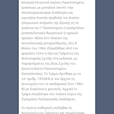
Κεντρική Επιτροπή Αγώνος Πανεπιστημίου
Ιωαννίνων, με μοναδικό σκοπό «
την
αποτελεσματικωτέραν διεκδίκησιν και
ευρυτέραν δυνατήν προβολήν του δικαίου
ηπειρωτικού αιτήματος της ίδρυσης εις τα
Ιωάννινα του Γ’ Πανεπιστημίου ή ανεξαρτήτων
μετεκπαιδευτικών θεωρητικών ή τεχνικών
σχολών
». Μέσα στο πλαίσιο της
εκπαιδευτικής μεταρρύθμισης, στις 8
Μαΐου του 1964, εξαγγέλθηκε από τον
ημερήσιο τύπο η ίδρυση Τμήματος της
Φιλοσοφικής Σχολής στα Ιωάννινα, ως
παραρτήματος της ίδιας Σχολής του
Αριστοτελείου Πανεπιστημίου
Θεσσαλονίκης. Το Τμήμα ιδρύθηκε με το
υπ’ αριθμ. 735/64 Β.Δ. και άρχισε τη
λειτουργία του το ακαδημαϊκό έτος 1964 –
65 με διακόσιους φοιτητές. Αρχικά το
Τμήμα στεγάστηκε στο παλαιό κτίριο της
Ζωσιμαίας Παιδαγωγικής Ακαδημίας.
Οι πρώτοι καθηγητές ανέλαβαν τη
λειτουργία του Τμήματος και επωμίστηκαν