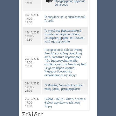
Προγράμματος Εργασίας
17:30
2018-2020
09/11/2017
Ο Χαρμίδης και η παλαίστρα τού
17:00 -
Ταυρέα
19:30
Τα νησιά στα βορειοανατολικά
15/11/2017
παράλια τού Αιγαίου (Θάσος,
17:00 -
Σαμοθράκη, Ίμβρος και Τένεδος)
19:30
κατά την αρχαιότητα
Περιφερειακές κρίσεις (Μέση
Ανατολή και Λιβύη, Ανατολική
Ασία, Κορεατική Χερσόνησος).
20/11/2017
Πώς δημιουργείται το τόξο
17:00 -
αστάθειας από την Ανατολική Ασία
18:30
μέχρι τη Βόρεια Αφρική;
Υπάρχουν δυνατότητες
αποκατάστασης τής τάξης;
22/11/2017
Ο Μεγάλος Λατινικός Ερωτικός:
19:30 -
πάθη, μύθοι, μεταμορφώσεις
21:00
20/12/2017
Ελλάδα – Ρώμη – Δύση, ή γιατί ο
17:00 -
Φρόυντ αρνιόταν να πάει στη
18:30
Ρώμη
Σελίδες