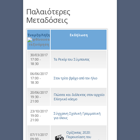
Παλαιότερες
Μεταδόσεις
Έναρξη/Λήξη
Εκδήλωση
30/03/2017
17:00 -
Τα Ρεκόρ του Σύμπαντος
18:30
06/06/2017
17:00 -
Στον τρίτο βράχο από τον ήλιο
18:30
20/06/2017
Γλώσσα και διάλεκτος στον αρχαίο
19:30 -
Ελληνικό κόσμο
21:00
23/10/2017
Σύγχρονη Σχολική Γραµµατική
19:00 -
για όλους
21:00
Ορίζοντας 2020:
07/11/2017
Παρουσίαση του
09:00 -