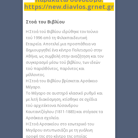
https://new.diavlos.grnet.gr
Στοά του Βιβλίου
Η Στοά τού Βιβλίου ιδρύθηκε τον Ιούνιο
τού 1996 από τη Φιλεκπαιδευτική
Εταιρεία. Αποτελεί μια προσπάθεια να
δημιουργηθεί ένα κέντρο Πολιτισμού στην
Αθήνα, ως συμβολή στην αναζήτηση και τον
συγκερασμό μέσω τού βιβλίου, των ιδεών
τού παρελθόντος, παρόντος και
μέλλοντος.
Η Στοά του Βιβλίου βρίσκεται Αρσάκειο
Μέγαρο.
Το Μέγαρο σε αυστηρό κλασικό ρυθμό και
με λιτή διακόσμηση, κτίσθηκε σε σχέδια
τού αρχιτέκτονα Λύσανδρου
Καυταντζόγλου (1811-1885) και στέγασε τα
Αρσάκεια σχολεία.
Η Στοά Αρσακείου στο εσωτερικό του
Μεγάρου εντυπωσιάζει με τη γυάλινη
οροφή της στο κέντρο της οποίας