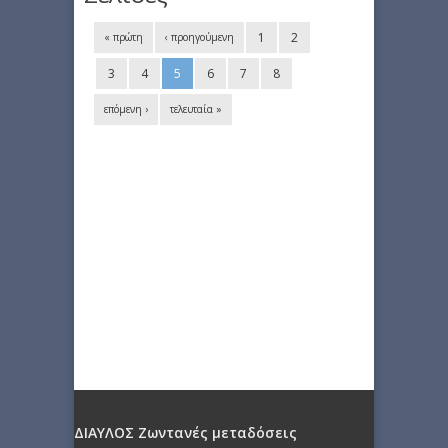
1
2
« πρώτη
‹ προηγούμενη
3
4
5
6
7
8
επόμενη ›
τελευταία »
ΔΙΑΥΛΟΣ Ζωντανές μεταδόσεις