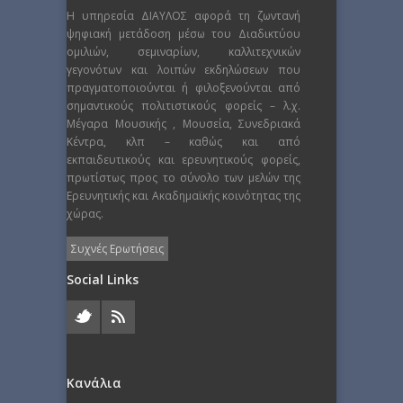
Η υπηρεσία ΔΙΑΥΛΟΣ αφορά τη ζωντανή
ψηφιακή μετάδοση μέσω του Διαδικτύου
ομιλιών, σεμιναρίων, καλλιτεχνικών
γεγονότων και λοιπών εκδηλώσεων που
πραγματοποιούνται ή φιλοξενούνται από
σημαντικούς πολιτιστικούς φορείς – λ.χ.
Μέγαρα Μουσικής , Μουσεία, Συνεδριακά
Κέντρα, κλπ – καθώς και από
εκπαιδευτικούς και ερευνητικούς φορείς,
πρωτίστως προς το σύνολο των μελών της
Ερευνητικής και Ακαδημαϊκής κοινότητας της
χώρας.
Συχνές Ερωτήσεις
Social Links
Κανάλια