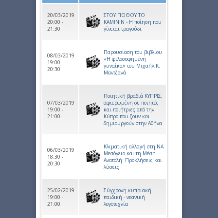
20/03/2019
ΣΤΟΥ ΠΟΘΟΥ ΤΟ
20:00 -
ΚΑΜΙΝΙΝ - Η ποίηση που
21:30
γίνεται τραγούδι
Παρουσίαση του βιβλίου
08/03/2019
«Η φιλοσοφημένη
19:00 -
γυναίκα» του Μιχαήλ Κ.
20:30
Μαντζανά
Ποιητική βραδιά ΚΥΠΡΙΣ,
07/03/2019
αφιερωμένη σε ποιητές
19:00 -
και ποιήτριες από την
21:00
Κύπρο που ζουν και
δημιουργούν στην Αθήνα
Κλιματική αλλαγή στη ΝΑ
06/03/2019
Μεσόγειο και τη Μέση
18:30 -
Ανατολή: Προκλήσεις και
20:30
λύσεις
25/02/2019
Σύγχρονη κυπριακή
19:00 -
παιδική - νεανική
21:00
λογοτεχνία