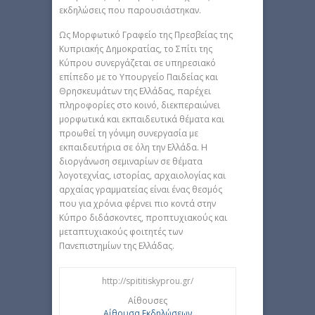
εκδηλώσεις που παρουσιάστηκαν.
Ως Μορφωτικό Γραφείο της Πρεσβείας της
Κυπριακής Δημοκρατίας, το Σπίτι της
Κύπρου συνεργάζεται σε υπηρεσιακό
επίπεδο με το Υπουργείο Παιδείας και
Θρησκευμάτων της Ελλάδας, παρέχει
πληροφορίες στο κοινό, διεκπεραιώνει
μορφωτικά και εκπαιδευτικά θέματα και
προωθεί τη γόνιμη συνεργασία με
εκπαιδευτήρια σε όλη την Ελλάδα. Η
διοργάνωση σεμιναρίων σε θέματα
λογοτεχνίας, ιστορίας, αρχαιολογίας και
αρχαίας γραμματείας είναι ένας θεσμός
που για χρόνια φέρνει πιο κοντά στην
Κύπρο διδάσκοντες, προπτυχιακούς και
μεταπτυχιακούς φοιτητές των
Πανεπιστημίων της Ελλάδας.
http://spititiskyprou.gr/
Αίθουσες
Αίθουσα Εκδηλώσεων