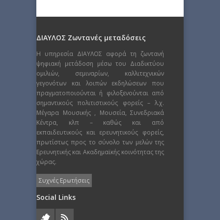
ΔΙΑΥΛΟΣ Ζωντανές μεταδόσεις
Η υπηρεσία ΔΙΑΥΛΟΣ αφορά τη ζωντανή
ψηφιακή μετάδοση μέσω του Διαδικτύου
ομιλιών, σεμιναρίων, καλλιτεχνικών
γεγονότων και λοιπών εκδηλώσεων που
πραγματοποιούνται ή φιλοξενούνται από
σημαντικούς πολιτιστικούς φορείς – λ.χ.
Μέγαρα Μουσικής , Μουσεία, Συνεδριακά
Κέντρα, κλπ – καθώς και από
εκπαιδευτικούς και ερευνητικούς φορείς,
πρωτίστως προς το σύνολο των μελών της
Ερευνητικής και Ακαδημαϊκής κοινότητας της
χώρας.
Συχνές Ερωτήσεις
Social Links