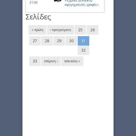
«Έρρικα Δεκαοκτώ
21:00
αφηγηματικές γραφές»
Σελίδες
25
26
« πρώτη
‹ προηγούμενη
27
28
29
30
31
32
33
επόμενη ›
τελευταία »