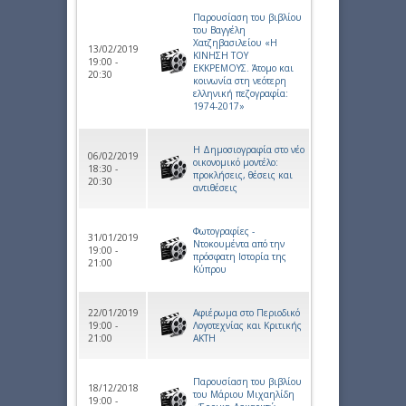
Παρουσίαση του βιβλίου
του Βαγγέλη
Χατζηβασιλείου «Η
13/02/2019
ΚΙΝΗΣΗ ΤΟΥ
19:00 -
ΕΚΚΡΕΜΟΥΣ. Άτομο και
20:30
κοινωνία στη νεότερη
ελληνική πεζογραφία:
1974-2017»
Η Δημοσιογραφία στο νέο
06/02/2019
οικονομικό μοντέλο:
18:30 -
προκλήσεις, θέσεις και
20:30
αντιθέσεις
Φωτογραφίες -
31/01/2019
Ντοκουμέντα από την
19:00 -
πρόσφατη Ιστορία της
21:00
Κύπρου
22/01/2019
Αφιέρωμα στο Περιοδικό
19:00 -
Λογοτεχνίας και Κριτικής
21:00
ΑΚΤΗ
Παρουσίαση του βιβλίου
18/12/2018
του Μάριου Μιχαηλίδη
19:00 -