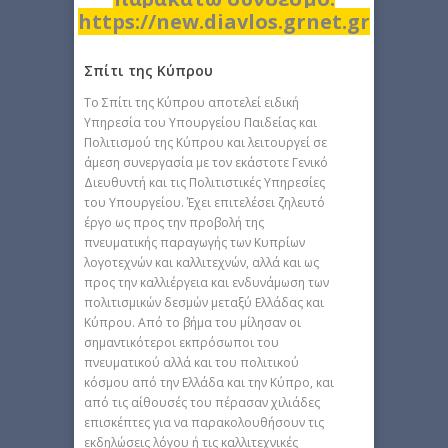
https://new.diavlos.grnet.gr
Σπίτι της Κύπρου
Το Σπίτι της Κύπρου αποτελεί ειδική
Υπηρεσία του Υπουργείου Παιδείας και
Πολιτισμού της Κύπρου και λειτουργεί σε
άμεση συνεργασία με τον εκάστοτε Γενικό
Διευθυντή και τις Πολιτιστικές Υπηρεσίες
του Υπουργείου. Έχει επιτελέσει ζηλευτό
έργο ως προς την προβολή της
πνευματικής παραγωγής των Κυπρίων
λογοτεχνών και καλλιτεχνών, αλλά και ως
προς την καλλιέργεια και ενδυνάμωση των
πολιτισμικών δεσμών μεταξύ Ελλάδας και
Κύπρου. Από το βήμα του μίλησαν οι
σημαντικότεροι εκπρόσωποι του
πνευματικού αλλά και του πολιτικού
κόσμου από την Ελλάδα και την Κύπρο, και
από τις αίθουσές του πέρασαν χιλιάδες
επισκέπτες για να παρακολουθήσουν τις
εκδηλώσεις λόγου ή τις καλλιτεχνικές