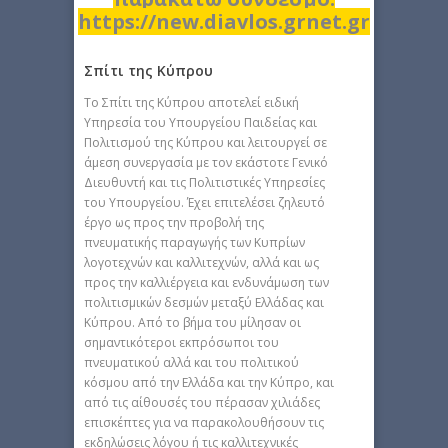
https://new.diavlos.grnet.gr
Σπίτι της Κύπρου
Το Σπίτι της Κύπρου αποτελεί ειδική
Υπηρεσία του Υπουργείου Παιδείας και
Πολιτισμού της Κύπρου και λειτουργεί σε
άμεση συνεργασία με τον εκάστοτε Γενικό
Διευθυντή και τις Πολιτιστικές Υπηρεσίες
του Υπουργείου. Έχει επιτελέσει ζηλευτό
έργο ως προς την προβολή της
πνευματικής παραγωγής των Κυπρίων
λογοτεχνών και καλλιτεχνών, αλλά και ως
προς την καλλιέργεια και ενδυνάμωση των
πολιτισμικών δεσμών μεταξύ Ελλάδας και
Κύπρου. Από το βήμα του μίλησαν οι
σημαντικότεροι εκπρόσωποι του
πνευματικού αλλά και του πολιτικού
κόσμου από την Ελλάδα και την Κύπρο, και
από τις αίθουσές του πέρασαν χιλιάδες
επισκέπτες για να παρακολουθήσουν τις
εκδηλώσεις λόγου ή τις καλλιτεχνικές