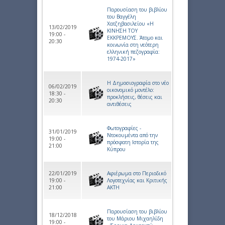
Παρουσίαση του βιβλίου
του Βαγγέλη
Χατζηβασιλείου «Η
13/02/2019
ΚΙΝΗΣΗ ΤΟΥ
19:00 -
ΕΚΚΡΕΜΟΥΣ. Άτομο και
20:30
κοινωνία στη νεότερη
ελληνική πεζογραφία:
1974-2017»
Η Δημοσιογραφία στο νέο
06/02/2019
οικονομικό μοντέλο:
18:30 -
προκλήσεις, θέσεις και
20:30
αντιθέσεις
Φωτογραφίες -
31/01/2019
Ντοκουμέντα από την
19:00 -
πρόσφατη Ιστορία της
21:00
Κύπρου
22/01/2019
Αφιέρωμα στο Περιοδικό
19:00 -
Λογοτεχνίας και Κριτικής
21:00
ΑΚΤΗ
Παρουσίαση του βιβλίου
18/12/2018
του Μάριου Μιχαηλίδη
19:00 -