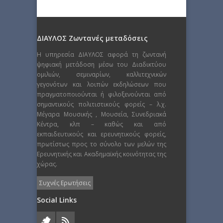
ΔΙΑΥΛΟΣ Ζωντανές μεταδόσεις
Η υπηρεσία ΔΙΑΥΛΟΣ αφορά τη ζωντανή
ψηφιακή μετάδοση μέσω του Διαδικτύου
ομιλιών, σεμιναρίων, καλλιτεχνικών
γεγονότων και λοιπών εκδηλώσεων που
πραγματοποιούνται ή φιλοξενούνται από
σημαντικούς πολιτιστικούς φορείς – λ.χ.
Μέγαρα Μουσικής , Μουσεία, Συνεδριακά
Κέντρα, κλπ – καθώς και από
εκπαιδευτικούς και ερευνητικούς φορείς,
πρωτίστως προς το σύνολο των μελών της
Ερευνητικής και Ακαδημαϊκής κοινότητας της
χώρας.
Συχνές Ερωτήσεις
Social Links