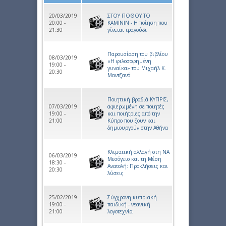
20/03/2019
ΣΤΟΥ ΠΟΘΟΥ ΤΟ
20:00 -
ΚΑΜΙΝΙΝ - Η ποίηση που
21:30
γίνεται τραγούδι
Παρουσίαση του βιβλίου
08/03/2019
«Η φιλοσοφημένη
19:00 -
γυναίκα» του Μιχαήλ Κ.
20:30
Μαντζανά
Ποιητική βραδιά ΚΥΠΡΙΣ,
07/03/2019
αφιερωμένη σε ποιητές
19:00 -
και ποιήτριες από την
21:00
Κύπρο που ζουν και
δημιουργούν στην Αθήνα
Κλιματική αλλαγή στη ΝΑ
06/03/2019
Μεσόγειο και τη Μέση
18:30 -
Ανατολή: Προκλήσεις και
20:30
λύσεις
25/02/2019
Σύγχρονη κυπριακή
19:00 -
παιδική - νεανική
21:00
λογοτεχνία