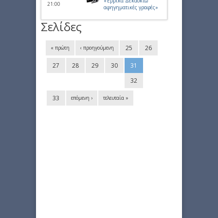
«Έρρικα Δεκαοκτώ
21:00
αφηγηματικές γραφές»
Σελίδες
25
26
« πρώτη
‹ προηγούμενη
27
28
29
30
31
32
33
επόμενη ›
τελευταία »