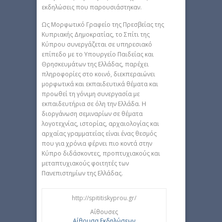
εκδηλώσεις που παρουσιάστηκαν.
Ως Μορφωτικό Γραφείο της Πρεσβείας της
Κυπριακής Δημοκρατίας, το Σπίτι της
Κύπρου συνεργάζεται σε υπηρεσιακό
επίπεδο με το Υπουργείο Παιδείας και
Θρησκευμάτων της Ελλάδας, παρέχει
πληροφορίες στο κοινό, διεκπεραιώνει
μορφωτικά και εκπαιδευτικά θέματα και
προωθεί τη γόνιμη συνεργασία με
εκπαιδευτήρια σε όλη την Ελλάδα. Η
διοργάνωση σεμιναρίων σε θέματα
λογοτεχνίας, ιστορίας, αρχαιολογίας και
αρχαίας γραμματείας είναι ένας θεσμός
που για χρόνια φέρνει πιο κοντά στην
Κύπρο διδάσκοντες, προπτυχιακούς και
μεταπτυχιακούς φοιτητές των
Πανεπιστημίων της Ελλάδας.
http://spititiskyprou.gr/
Αίθουσες
Αίθουσα Εκδηλώσεων